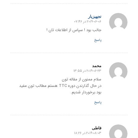
تجهیزیار
2019-06-06 در 07:46
گفته:
جالب بود ! سپاس از اطلاعات تان !
پاسخ
محمد
2019-06-23 در 13:55
گفته:
سلام ممنون از مقاله تون
در حال گذارندن دوره TTC هستم مطالب تون مفید
بود.برخوردار شدیم.
پاسخ
فاطی
2019-08-03 در 18:26
گفته: