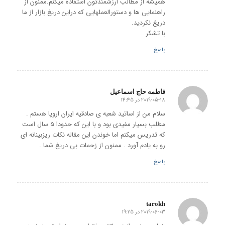
همیشه از مطالب ارزشمندتون استفاده میکنم.ممنون از
راهنمایی ها و دستورالعملهایی که دراین دریغ بازار از ما
دریغ نکردید.
با تشکر
پاسخ
فاطمه حاج اسماعیل
2019-05-18 در 14:45
گفته:
سلام من از اساتید شعبه ی صادقیه ایران اروپا هستم .
مطلب بسیار مفیدی بود و با این که حدودا ۵ سال است
که تدریس میکنم اما خوندن این مقاله نکات ریزبینانه ای
رو به یادم آورد . ممنون از زحمات بی دریغ شما .
پاسخ
tarokh
2019-06-03 در 19:25
گفته: