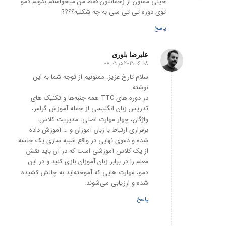
خیلی ممنون از زحماتتون فقط من میخواستم بدونم دمو
توی دوره تی تی سی به چه شکلیه؟؟??
پاسخ
علیرضا بلوری
2019-06-08 در 08:09
گفته:
سلام تارخ عزیز. ممنونیم از توجه شما به این
نوشته.
در دوره های TTC همه جنبه‌ها و تکنیک های
تدریس زبان انگلیسی از جمله آموزش گرامر،
واژگان، چهار مهارت اصلی، مدیریت کلاس،
برقراری ارتباط با زبان آموزان و … آموزش داده
شده و دموی نهایی در واقع شبیه سازی یک جلسه
از یک کلاس آموزشی است که در آن باید نقش
معلم را در برابر زبان آموزان بازی کنید و در این
دمو، مهارت هایی که آموخته‌اید به چالش کشیده
شده و ارزیابی می‌شوند.
پاسخ