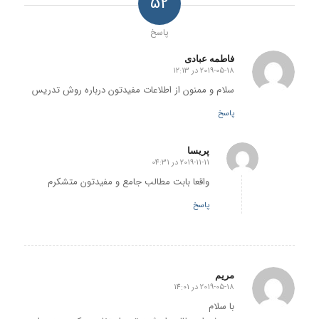
52
پاسخ
فاطمه عبادی
2019-05-18 در 12:13
گفته:
سلام و ممنون از اطلاعات مفیدتون درباره روش تدریس
پاسخ
پریسا
2019-11-11 در 04:31
گفته:
واقعا بابت مطالب جامع و مفیدتون متشکرم
پاسخ
مریم
2019-05-18 در 14:01
گفته:
با سلام