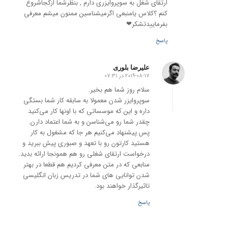
ارتقای شغل به سوپروایزری دارم , بنظرشما ازکجاشروع
کنم ؟کلاس یامنبعی اگرمیشناسین ممنون میشم معرفی
بفرماییدتشکر❤
پاسخ
علیرضا بلوری
2019-08-17 در 07:31
گفته:
سلام روز شما هم بخیر.
سوپروایزر شدن معمولا به سابقه کار شما بستگی
داره و این که موسساتی که با اونها کار می‌کنید
چقدر شما رو می‌شناسن و به شما اعتماد دارن.
پس پیشنهاد می‌کنیم هر جا که مشغول به کار
هستید کارتون رو با تعهد و صبوری پیش ببرید و
درخواست ارتقای شغلی رو هم همونجا ارائه بدید.
منابعی که در متن معرفی کردیم هم قطعا در بهتر
شدن توانایی های شما در تدریس زبان انگلیسی
تاثیرگذار خواهند بود.
پاسخ