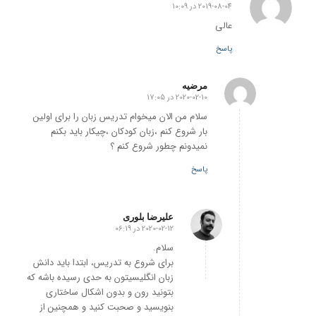
2019-08-04 در 10:09
گفته:
عالی
پاسخ
مرضیه
2020-02-10 در 17:05
گفته:
سلام من الان میخوام تدریس زبان را برای اولین
بار شروع کنم ،زبان کودکان ،چیکار باید بکنم
نمیدونم چطور شروع کنم ؟
پاسخ
علیرضا بلوری
2020-02-12 در 06:19
گفته:
سلام.
برای شروع به تدریس، ابتدا باید دانش
زبان انگلیسیتون به حدی رسیده باشه که
بتونید رون و بدون اشکال ساختاری
بنویسید و صحبت کنید و همچنین از