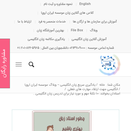
English
نحوه مشاوره و ثبت نام
کلاس های آنلاین زبان موسسه ایران اروپا
آموزش برای سازمان ها و ارگان ها
خدمات منحصر به فرد
ارتباط با ما
وبلاگ
File Box
بهترین آموزشگاه زبان
آموزش آنلاین زبان انگلیسی
یادگیری مکالمه زبان انگلیسی
شماره تماس موسسه : 02149109000 دانشجویان بین الملل : 5965-822-201 1+
مشاوره رایگان
مکان شما:
خانه
/
یادگیری سریع زبان انگلیسی – وبلاگ موسسه ایران اروپا
/
انگلیسی جهت ارتقاء مهارت های شغلی
/
استادان بخوانند: 10 نکتهٔ مهم و مورد نیاز برای تدریس زبان انگلیسی...