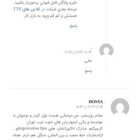
دایره واژگان قابل قبولی برخوردار باشید.
مرحله بعدی شرکت در
کلاس های TTC
هستش و کم کم ورود به بازار کار.
پاسخ
.
2022-08-13 در 20:22
گفته:
عالی
پاسخ
DONYA
2019-08-14 در 15:42
گفته:
سلام روزبخیر. من دوسالی هست لول کیدز و نوجوان با
موسسه و یکی ازمهدزبان های خوب غرب تهران
کارمیکنم. مدارک ttc,ورکشاپ های lingomotive tipsو…
ازانتشارات خط سفید و بین المللی جنگل هم دارم .هدف