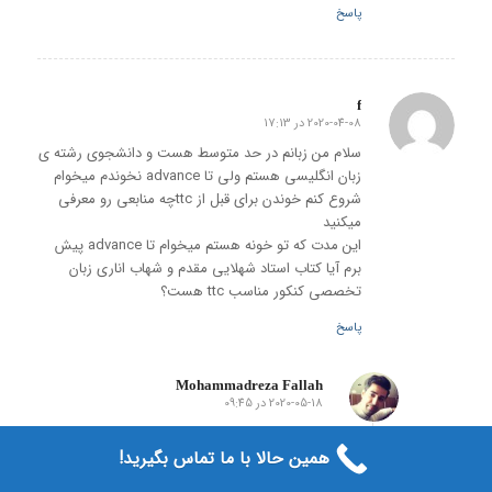
پاسخ
f
2020-04-08 در 17:13
گفته:
سلام من زبانم در حد متوسط هست و دانشجوی رشته ی
زبان انگلیسی هستم ولی تا advance نخوندم میخوام
شروع کنم خوندن برای قبل از ttcچه منابعی رو معرفی
میکنید
این مدت که تو خونه هستم میخوام تا advance پیش
برم آیا کتاب استاد شهلایی مقدم و شهاب اناری زبان
تخصصی کنکور مناسب ttc هست؟
پاسخ
Mohammadreza Fallah
2020-05-18 در 09:45
گفته:
یکی از منابع خوبی که میتواند به شما کمک کند
برای قبل از TTC کتاب Diane Larsen-Freeman
همین حالا با ما تماس بگیرید!
چاپ سوم میباشد.