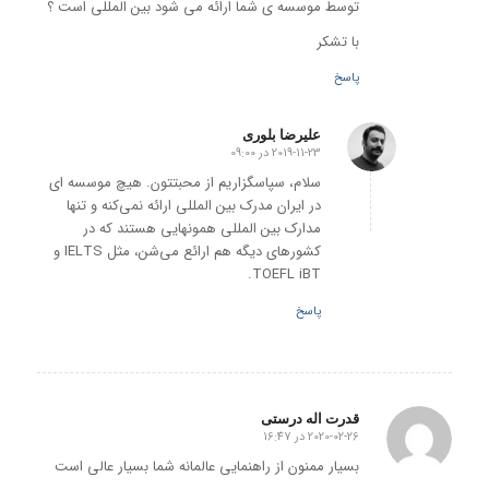
توسط موسسه ی شما ارائه می شود بین المللی است ؟
با تشکر
پاسخ
علیرضا بلوری
2019-11-23 در 09:00
گفته:
سلام، سپاسگزاریم از محبتتون. هیچ موسسه ای
در ایران مدرک بین المللی ارائه نمی‌کنه و تنها
مدارک بین المللی همونهایی هستند که در
کشورهای دیگه هم ارائع می‌شن، مثل IELTS و
TOEFL iBT.
پاسخ
قدرت اله درستی
2020-02-26 در 16:47
گفته:
بسیار ممنون از راهنمایی عالمانه شما بسیار عالی است