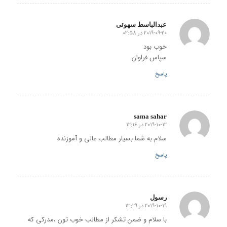
عبدالباسط سهوئی
2019-09-20 در 02:58
گفته:
خوب بود
سپاس فراوان
پاسخ
sama sahar
2019-10-12 در 12:16
گفته:
سلام به شما بسیار مطالب عالی و آموزنده
پاسخ
رسول
2019-10-19 در 13:29
گفته:
با سلام و ضمن تشکر از مطالب خوب تون ،مدرکی که