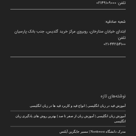
تلفن: 02149109000
شعبه صادقیه:
ابتدای خیابان ستارخان، روبروی مرکز خرید گلدیس، جنب بانک پارسیان
تلفن:
021-44254100
نوشته‌های تازه
آموزش قید در زبان انگلیسی | انواع قید و کاربرد قید ها در زبان انگلیسی
آموزش زبان انگلیسی | آموزش زبان از صفر تا صد | بهترین روش های یادگیری زبان
انگلیسی
مدرک دانشگاه Northwest | مسیر جایگزین آیلتس