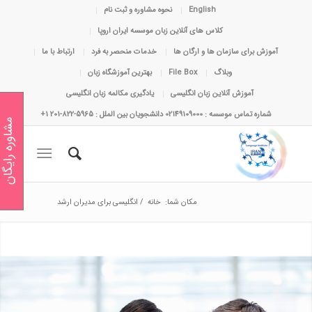
English
نحوه مشاوره و ثبت نام
کلاس های آنلاین زبان موسسه ایران اروپا
آموزش برای سازمان ها و ارگان ها
خدمات منحصر به فرد
ارتباط با ما
وبلاگ
File Box
بهترین آموزشگاه زبان
آموزش آنلاین زبان انگلیسی
یادگیری مکالمه زبان انگلیسی
شماره تماس موسسه : 02149109000 دانشجویان بین الملل : 5965-822-201 1+
مشاوره رایگان
مکان شما:
خانه
/
انگلیسی برای مدیران ارشد