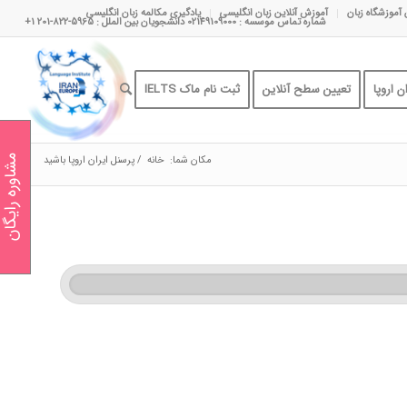
 آموزشگاه زبان
آموزش آنلاین زبان انگلیسی
یادگیری مکالمه زبان انگلیسی
شماره تماس موسسه : 02149109000 دانشجویان بین الملل : 5965-822-201 1+
 اروپا
تعیین سطح آنلاین
ثبت نام ماک IELTS
مکان شما:
خانه
/
پرسنل ایران اروپا باشید
مشاوره رایگان