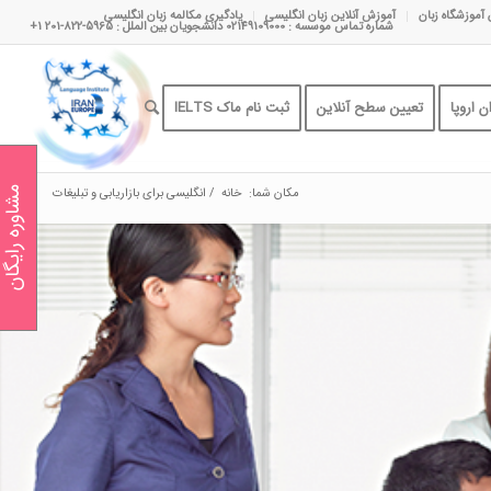
 آموزشگاه زبان
آموزش آنلاین زبان انگلیسی
یادگیری مکالمه زبان انگلیسی
شماره تماس موسسه : 02149109000 دانشجویان بین الملل : 5965-822-201 1+
 اروپا
تعیین سطح آنلاین
ثبت نام ماک IELTS
مکان شما:
خانه
/
انگلیسی برای بازاریابی و تبلیغات
مشاوره رایگان