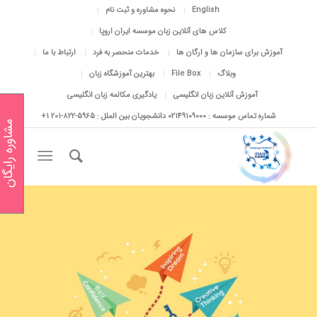
English
نحوه مشاوره و ثبت نام
کلاس های آنلاین زبان موسسه ایران اروپا
آموزش برای سازمان ها و ارگان ها
خدمات منحصر به فرد
ارتباط با ما
وبلاگ
File Box
بهترین آموزشگاه زبان
آموزش آنلاین زبان انگلیسی
یادگیری مکالمه زبان انگلیسی
شماره تماس موسسه : 02149109000 دانشجویان بین الملل : 5965-822-201 1+
مشاوره رایگان