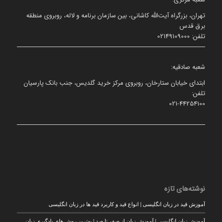
تهران، بزرگراه آیت‌الله کاشانی، بین سازمان برنامه و لاله، روبروی منطقه
برق قدس
تلفن: 02149109000
شعبه صادقیه:
ابتدای خیابان ستارخان، روبروی مرکز خرید گلدیس، جنب بانک پارسیان
تلفن:
021-44254100
نوشته‌های تازه
آموزش قید در زبان انگلیسی | انواع قید و کاربرد قید ها در زبان انگلیسی
آموزش زبان انگلیسی | آموزش زبان از صفر تا صد | بهترین روش های یادگیری زبان