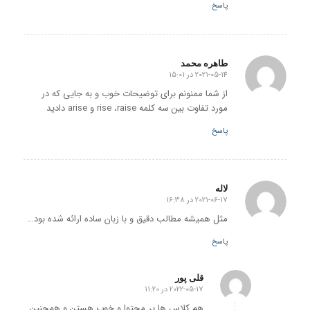
پاسخ
طاهره محمد
2021-05-14 در 15:01
گفته:
از شما ممنونم برای توضیحات خوب و به جایی که در
مورد تفاوت بین سه کلمه rise ،raise و arise دادید
پاسخ
لاله
2021-06-17 در 16:38
گفته:
مثل همیشه مطالب دقیق و با زبان ساده ارائه شده بود…
پاسخ
قلی پور
2022-05-17 در 11:20
گفته:
هم کلاس ها پر محتوا و خوب هستن و همچنین