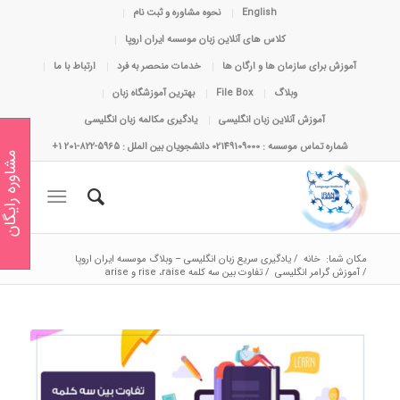
English
نحوه مشاوره و ثبت نام
کلاس های آنلاین زبان موسسه ایران اروپا
آموزش برای سازمان ها و ارگان ها
خدمات منحصر به فرد
ارتباط با ما
وبلاگ
File Box
بهترین آموزشگاه زبان
آموزش آنلاین زبان انگلیسی
یادگیری مکالمه زبان انگلیسی
شماره تماس موسسه : 02149109000 دانشجویان بین الملل : 5965-822-201 1+
مشاوره رایگان
مکان شما:
خانه
/
یادگیری سریع زبان انگلیسی – وبلاگ موسسه ایران اروپا
/
آموزش گرامر انگلیسی
/
تفاوت بین سه کلمه rise ،raise و arise