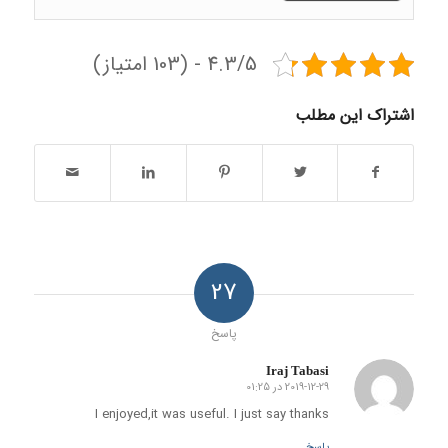
4.3/5 - (103 امتیاز)
اشتراک این مطلب
27
پاسخ
Iraj Tabasi
2019-12-29 در 01:25
گفته:
I enjoyed,it was useful. I just say thanks
پاسخ