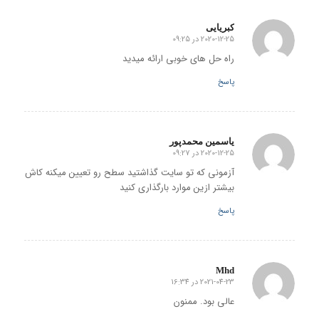
کبریایی
2020-12-25 در 09:25
گفته:
راه حل های خوبی ارائه میدید
پاسخ
یاسمین محمدپور
2020-12-25 در 09:27
گفته:
آزمونی که تو سایت گذاشتید سطح رو تعیین میکنه کاش
بیشتر ازین موارد بارگذاری کنید
پاسخ
Mhd
2021-04-23 در 16:34
گفته:
عالی بود. ممنون