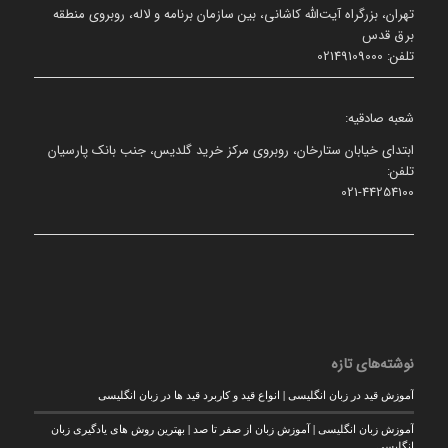
تهران، بزرگراه آیت‌الله کاشانی، بین سازمان برنامه و لاله، روبروی منطقه
برق قدس
تلفن: 02149109000
شعبه صادقیه:
ابتدای خیابان ستارخان، روبروی مرکز خرید گلدیس، جنب بانک پارسیان
تلفن:
021-44254100
نوشته‌های تازه
آموزش قید در زبان انگلیسی | انواع قید و کاربرد قید ها در زبان انگلیسی
آموزش زبان انگلیسی | آموزش زبان از صفر تا صد | بهترین روش های یادگیری زبان
انگلیسی