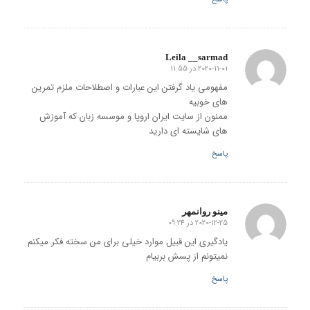
Leila __sarmad
2020-11-01 در 11:55
گفته:
مفهومی یاد گرفتن این عبارات و اصطلاحات ملزم تمرین
های خوبیه
ممنون از سایت ایران اروپا و موسسه زبان که آموزش
های شایسته ای دارید
پاسخ
مینو روانمهر
2020-12-25 در 09:24
گفته:
یادگیری این قبیل موارد خیلی برای من سخته فکر میکنم
نمیتونم از پسش بربیام
پاسخ