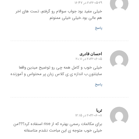
2022-05-29 در 16:47
گفته:
خیلی مفید بود جواب سوالام رو گرفتم، تست های اخر
هم عالی بود.خیلی خیلی ممنونم
پاسخ
احسان قادری
2022-06-05 در 20:11
گفته:
خیلی خوب و کامل همه چی رو توضیح میدین واقعا
سایتتون ب اندازه ی ی کلاس زبان پر محتواس و آموزنده
پاسخ
ثریا
2022-06-08 در 12:15
گفته:
برای مکالمات رسمی بهتره که از rise اسنفاده کرد؟؟؟من
خیلی خوب متوجه ی این مباحث نشدم متاسفانه