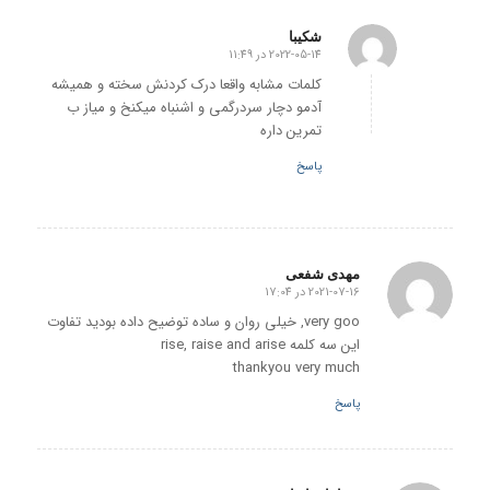
شکیبا
2022-05-14 در 11:49
گفته:
کلمات مشابه واقعا درک کردنش سخته و همیشه
آدمو دچار سردرگمی و اشنباه میکنخ و میاز ب
تمرین داره
پاسخ
مهدی شفعی
2021-07-16 در 17:04
گفته:
very goo, خیلی روان و ساده توضیح داده بودید تفاوت
این سه کلمه rise, raise and arise
thankyou very much
پاسخ