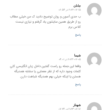
جانان
2022-07-15 در 06:54
گفته:
ب حدی آسون و روان توضیح دادید ک من خیلی مطااب
رو از طریق همین سایتتون یاد گرفتم و نیازی نیست
کلاس برم
پاسخ
شیما
2023-07-05 در 04:01
گفته:
واقعا این جمله رو راست گفتین داخل زبان انگلیسی کلی
کلمات وجود داره که از نظر معمایی یا مشابه همدیگه
هستن یا اینکه خیلی بهم همدیگه شباهت دارن.
پاسخ
شهناز
2023-07-16 در 07:24