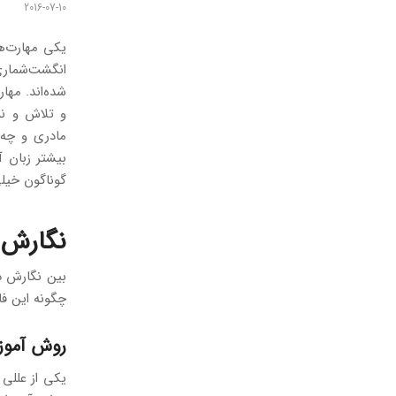
2016-07-10
یکی مهارت‌ها
انگشت‌شماری 
شده‌اند. مها
و تلاش و نو
مادری و چه 
بیشتر زبان آ
گوناگون خیلی
نگارش ز
بین نگارش در
چگونه این فاص
روش آمو
یکی از عللی 