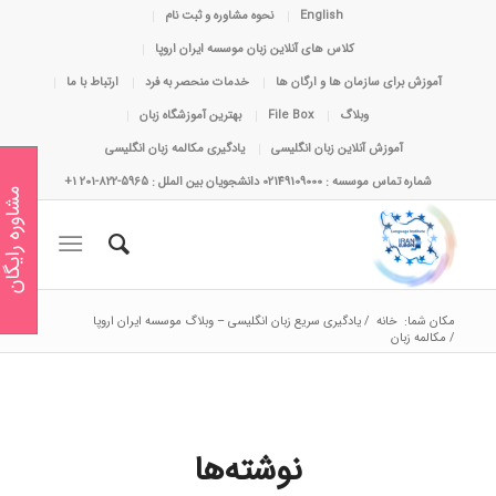
English
نحوه مشاوره و ثبت نام
کلاس های آنلاین زبان موسسه ایران اروپا
آموزش برای سازمان ها و ارگان ها
خدمات منحصر به فرد
ارتباط با ما
وبلاگ
File Box
بهترین آموزشگاه زبان
آموزش آنلاین زبان انگلیسی
یادگیری مکالمه زبان انگلیسی
شماره تماس موسسه : 02149109000 دانشجویان بین الملل : 5965-822-201 1+
مشاوره رایگان
مکان شما:
خانه
/
یادگیری سریع زبان انگلیسی – وبلاگ موسسه ایران اروپا
/
مکالمه زبان
نوشته‌ها