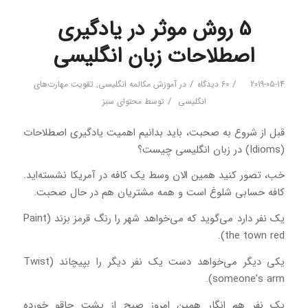
5 روش موثر در یادگیری
اصطلاحات زبان انگلیسی
/
/
2019-05-14
60 دیدگاه
در
آموزش مکالمه انگلیسی
,
تقویت مهارت‌های
/
انگلیسی
توسط
محتوای سبز
قبل از شروع به صحبت، باید بدانیم اهمیت یادگیری اصطلاحات
(Idioms) در زبان انگلیسی چیست؟
خب، تصور کنید همین الان وسط یک کافه در آمریکا نشسته‌اید.
کافه حسابی شلوغ است و همه مشتریان هم در حال صحبت.
یک نفر دارد می‌گوید که می‌خواهد شهر را رنگ قرمز بزند (Paint
the town red).
یکی دیگر می‌خواهد دست یک نفر دیگر را بپیچاند (Twist
someone’s arm).
یک نفر هم انگار همین امروز صبح از پشت چاقو خورده