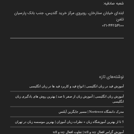
شعبه صادقیه:
ابتدای خیابان ستارخان، روبروی مرکز خرید گلدیس، جنب بانک پارسیان
تلفن:
021-44254100
نوشته‌های تازه
آموزش قید در زبان انگلیسی | انواع قید و کاربرد قید ها در زبان انگلیسی
آموزش زبان انگلیسی | آموزش زبان از صفر تا صد | بهترین روش های یادگیری زبان
انگلیسی
مدرک دانشگاه Northwest | مسیر جایگزین آیلتس
5 تا از بهترین آموزشگاه زبان + نظرات زبان آموزان | بهترین موسسه زبان در تهران
آموزش گرامر افعال say و tell | تفاوت افعال say و tell