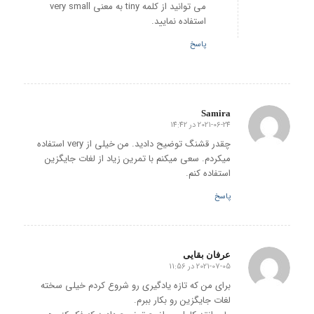
می توانید از کلمه tiny به معنی very small
استفاده نمایید.
پاسخ
Samira
2021-06-24 در 14:42
گفته:
چقدر قشنگ توضیح دادید. من خیلی از very استفاده
میکردم. سعی میکنم با تمرین زیاد از لغات جایگزین
استفاده کنم.
پاسخ
عرفان بقایی
2021-07-05 در 11:56
گفته:
برای من که تازه یادگیری رو شروع کردم خیلی سخته
لغات جایگزین رو بکار ببرم.