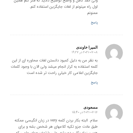
ولی انقد کامل و واضح توضیح دادید که فکر کنم همین
اول راه میتونم از لغات جایگزین استفاده کنم.
ممنونم
پاسخ
المیرا خاوندی
2021-07-08 در 19:27
گفته:
به نظر من به دلیل کمبود دانستن لغات محاوره ای از این
کلمه استفاده به کرار انجام میشد ولی الان با وجود کلمات
جایگزین اعلامی کار خیلی راحت تر شده است
پاسخ
مسعودی
2021-07-16 در 15:40
گفته:
سلام. البته بکار بردن کلمه very در زبان انگیسی ممکنه
طبق عادت جزو تکیه کلامهای هر شخص بشه و برای
همین زیاد بکار برده بشه…ولی با توضیحهای علمی که