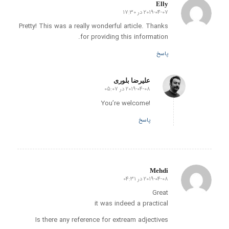
Elly
2019-04-07 در 17:30
گفته:
Pretty! This was a really wonderful article. Thanks
for providing this information.
پاسخ
علیرضا بلوری
2019-04-08 در 05:07
گفته:
!You’re welcome
پاسخ
Mehdi
2019-04-08 در 04:31
گفته:
Great
it was indeed a practical
Is there any reference for extream adjectives