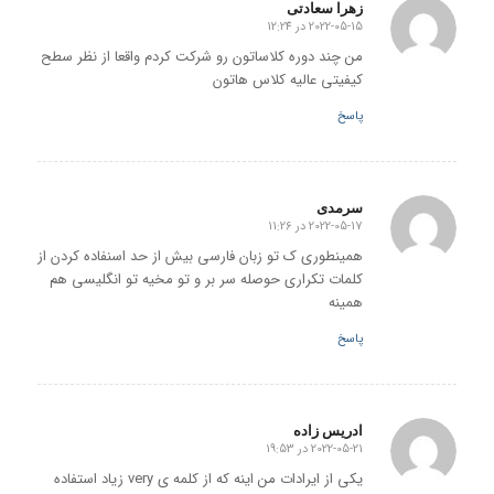
زهرا سعادتی
2022-05-15 در 12:24
گفته:
من چند دوره کلاساتون رو شرکت کردم واقعا از نظر سطح
کیفیتی عالیه کلاس هاتون
پاسخ
سرمدی
2022-05-17 در 11:26
گفته:
همینطوری ک تو زبان فارسی بیش از حد اسنفاده کردن از
کلمات تکراری حوصله سر بر و تو مخیه تو انگلیسی هم
همینه
پاسخ
ادریس زاده
2022-05-21 در 19:53
گفته:
یکی از ایرادات من اینه که از کلمه ی very زیاد استفاده