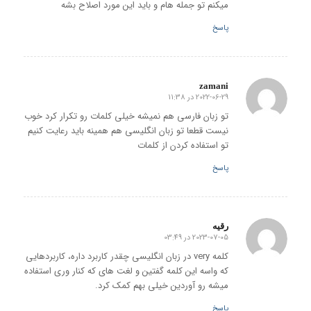
میکنم تو جمله هام و باید این مورد اصلاح بشه
پاسخ
zamani
2022-06-29 در 11:38
گفته:
تو زبان فارسی هم نمیشه خیلی کلمات رو تکرار کرد خوب
نیست قطعا تو زبان انگلیسی هم همینه باید رعایت کنیم
تو استفاده کردن از کلمات
پاسخ
رقیه
2023-07-05 در 03:49
گفته:
کلمه very در زبان انگلیسی چقدر کاربرد داره، کاربردهایی
که واسه این کلمه گفتین و لغت های که کنار وری استفاده
میشه رو آوردین خیلی بهم کمک کرد.
پاسخ