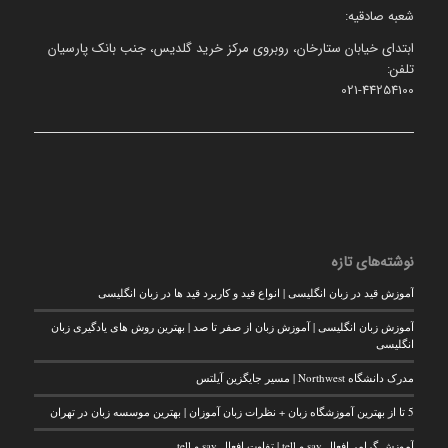
شعبه صادقیه:
ابتدای خیابان ستارخان، روبروی مرکز خرید گلدیس، جنب بانک پارسیان
تلفن:
021-44254100
نوشته‌های تازه
آموزش قید در زبان انگلیسی | انواع قید و کاربرد قید ها در زبان انگلیسی
آموزش زبان انگلیسی | آموزش زبان از صفر تا صد | بهترین روش های یادگیری زبان
انگلیسی
مدرک دانشگاه Northwest | مسیر جایگزین آیلتس
5 تا از بهترین آموزشگاه زبان + نظرات زبان آموزان | بهترین موسسه زبان در تهران
آموزش گرامر افعال say و tell | تفاوت افعال say و tell