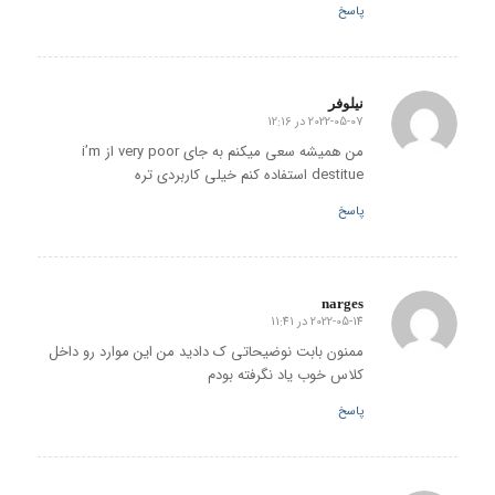
پاسخ
نیلوفر
2022-05-07 در 12:16
گفته:
من همیشه سعی میکنم به جای very poor از i’m
destitue استفاده کنم خیلی کاربردی تره
پاسخ
narges
2022-05-14 در 11:41
گفته:
ممنون بابت نوضیحاتی ک دادید من این موارد رو داخل
کلاس خوب یاد نگرفته بودم
پاسخ