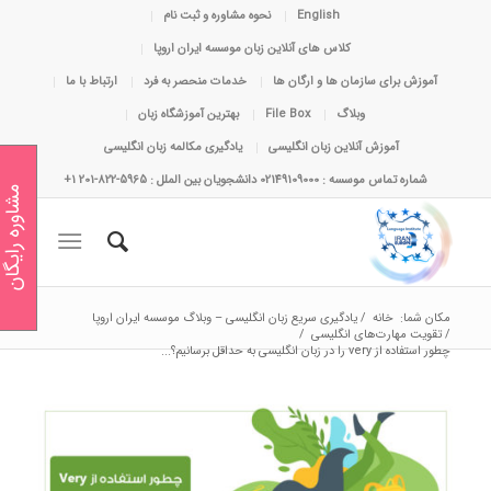
English
نحوه مشاوره و ثبت نام
کلاس های آنلاین زبان موسسه ایران اروپا
آموزش برای سازمان ها و ارگان ها
خدمات منحصر به فرد
ارتباط با ما
وبلاگ
File Box
بهترین آموزشگاه زبان
آموزش آنلاین زبان انگلیسی
یادگیری مکالمه زبان انگلیسی
شماره تماس موسسه : 02149109000 دانشجویان بین الملل : 5965-822-201 1+
مشاوره رایگان
مکان شما:
خانه
/
یادگیری سریع زبان انگلیسی – وبلاگ موسسه ایران اروپا
/
تقویت مهارت‌های انگلیسی
/
چطور استفاده از very را در زبان انگلیسی به حداقل برسانیم؟...