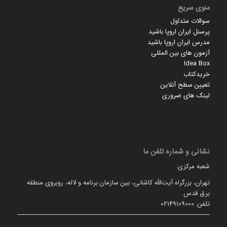
منوی سریع
سوالات متداول
پرسنل ایران اروپا باشید
مدرس ایران اروپا باشید
آزمون های بین المللی
Idea Box
خریدکتاب
تعیین سطح آنلاین
لینک های ضروری
نشانی و شماره تلفن ما
شعبه مرکزی:
تهران، بزرگراه آیت‌الله کاشانی، بین سازمان برنامه و لاله، روبروی منطقه
برق قدس
تلفن: 02149109000