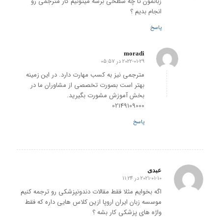
زبانمون تا چه سطحی برسه میتونیم کار مترجمی رو
انجام بدیم ؟
پاسخ
moradi
2022-01-29 در 05:57
گفته:
مترجمی نیز به کسب مهارت دارد. در این زمینه
بهتر است بصورت تخصصی از مشاوران ما در
بخش آموزش مشورت بگیرید.
02149109000
پاسخ
عبدی
2021-01-10 در 11:24
گفته:
اگه بخوایم مثلا فقط مقالات دندونپزشکی رو ترجمه کنیم
موسسه زبان ایران اروپا ازین کلاس هایی داره که فقط
واژه های پزشکی کار بشه ؟