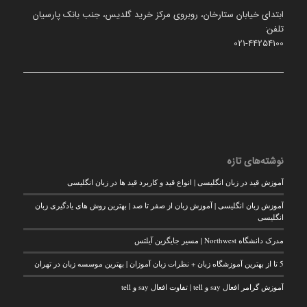
ابتدای خیابان ستارخان، روبروی مرکز خرید گلدیس، جنب بانک پارسیان
تلفن:
021-44254100
نوشته‌های تازه
آموزش قید در زبان انگلیسی | انواع قید و کاربرد قید ها در زبان انگلیسی
آموزش زبان انگلیسی | آموزش زبان از صفر تا صد | بهترین روش های یادگیری زبان
انگلیسی
مدرک دانشگاه Northwest | مسیر جایگزین آیلتس
5 تا از بهترین آموزشگاه زبان + نظرات زبان آموزان | بهترین موسسه زبان در تهران
آموزش گرامر افعال say و tell | تفاوت افعال say و tell