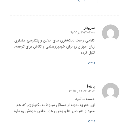
سروناز
2022-03-01 در 19:33
گفته:
کارایی راحت دیکشنری های انلاین و پلتفرمی مقداری
زبان اموزان رو برای خودپژوهشی و تلاش برای ترجمه.
تنبل کرده
پاسخ
پانته‌آ
2022-03-02 در 17:56
گفته:
خسته نباشید
این هم یه نمونه از مسائل مربوط به تکنولوژی که هم
مفید و هم ضرر ها و بحران های خاص خودش رو داره
پاسخ