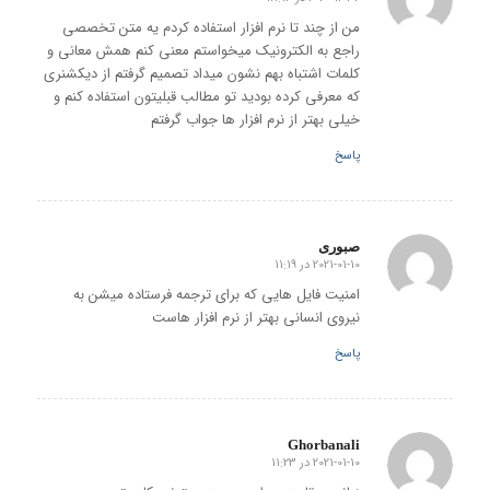
گفته:
من از چند تا نرم افزار استفاده کردم یه متن تخصصی
راجع به الکترونیک میخواستم معنی کنم همش معانی و
کلمات اشتباه بهم نشون میداد تصمیم گرفتم از دیکشنری
که معرفی کرده بودید تو مطالب قبلیتون استفاده کنم و
خیلی بهتر از نرم افزار ها جواب گرفتم
پاسخ
صبوری
2021-01-10 در 11:19
گفته:
امنیت فایل هایی که برای ترجمه فرستاده میشن به
نیروی انسانی بهتر از نرم افزار هاست
پاسخ
Ghorbanali
2021-01-10 در 11:23
گفته: