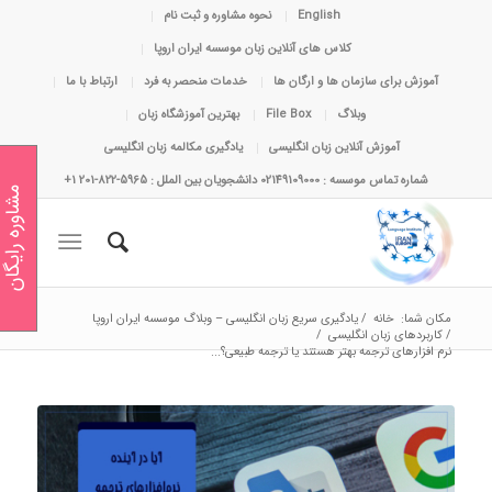
English
نحوه مشاوره و ثبت نام
کلاس های آنلاین زبان موسسه ایران اروپا
آموزش برای سازمان ها و ارگان ها
خدمات منحصر به فرد
ارتباط با ما
وبلاگ
File Box
بهترین آموزشگاه زبان
آموزش آنلاین زبان انگلیسی
یادگیری مکالمه زبان انگلیسی
شماره تماس موسسه : 02149109000 دانشجویان بین الملل : 5965-822-201 1+
مشاوره رایگان
مکان شما:
خانه
/
یادگیری سریع زبان انگلیسی – وبلاگ موسسه ایران اروپا
/
کاربردهای زبان انگلیسی
/
نرم‌ افزارهای ترجمه بهتر هستند یا ترجمه طبیعی؟...