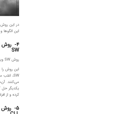
در این روش 
این الگوها و
۴- روش Silent Way
SW
روش SW ویژه افرادی است که دوره‌ های مکالمه را گذرانده‌اند و قصد تمرین و تجربه بیشتر دارند.
این روش را 
SW، اغلب
می‌کنند. آن
یکدیگر حل ک
کرده و از افر
5- روش Community Language Learning
CLL