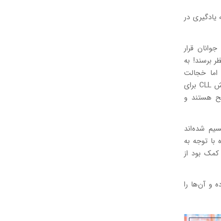
یادگیری در
وانان قرار
ر برسند! به
 اما خجالت
می‌کشند سر کلاس حاضر شوند زیرا می‌ترسند خدای نکرده مورد تمسخر قرار گیرند. روش CLL برای
طح هستند و
یم شده‌اند
با توجه به
 کمک بود از
 و آن‌ها را