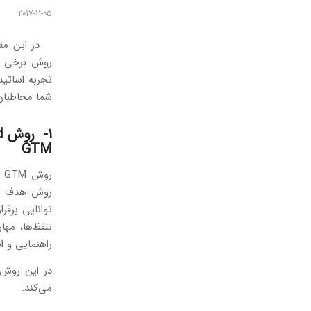
2017-11-05
در این مقال
روش برخی از
تجربه اساتید
شما مخاطبان 
۱- روش Grammar Translation Method
GTM
ر
روش هدف اصل
توانایی برقر
تلفظ‌ها، مه
راهنمایی و ا
در این روش م
می‌کند.