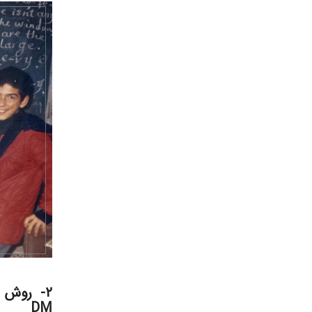
۲- روش Direct Method
DM