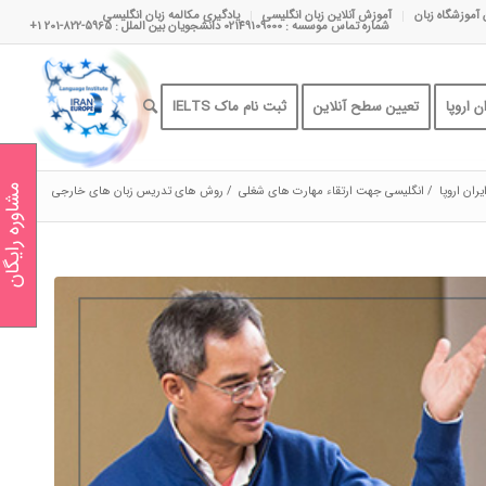
 آموزشگاه زبان
آموزش آنلاین زبان انگلیسی
یادگیری مکالمه زبان انگلیسی
شماره تماس موسسه : 02149109000 دانشجویان بین الملل : 5965-822-201 1+
 اروپا
تعیین سطح آنلاین
ثبت نام ماک IELTS
ران اروپا
/
انگلیسی جهت ارتقاء مهارت های شغلی
/
روش های تدریس زبان های خارجی
مشاوره رایگان