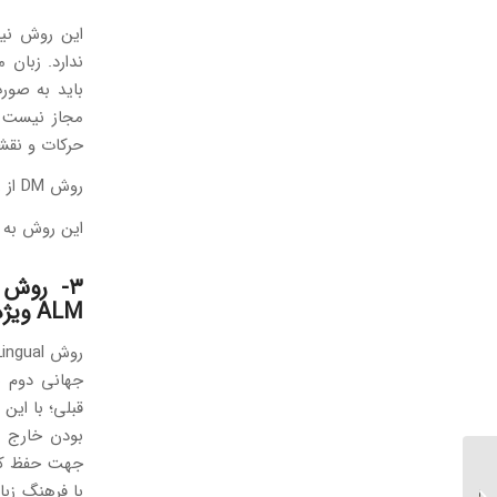
این روش نیز
ندارد. زبان
حرکات و نقشه
روش DM از روش های تدریس زبان های خارجی است که در آنها ترجمه وجود ندارد.
این روش به خ
۳- روش Audio-Lingual Method
ALM ویژه نوجوانان و جوانان
جهانی دوم ب
قبلی؛ با این
بودن خارج ش
جهت حفظ کردن
دریافت تندیس سه ستاره
رضایتمندی مشتری برای
با فرهنگ زبا