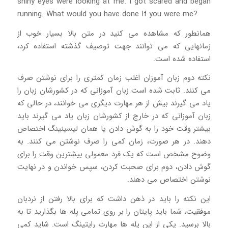
shiny eyes were looking at me. I got scared and began
running. What would you have done If you were me?
همانطور که مشاهده می کنید در متن بالا بسیار خوب از
زمانهایی که می توانند جهت توصیف گذشته استفاده کرد،
استفاده شده است.
نکته دوم زبان آموزان اغلب زمان کمتری را برای نوشتن صرف
می کنند. ثابت شده است زبان آموزانی که در کشورشان زبان را
یاد می گیرند بیش از هر مهارت دیگری می خوانند، در حالی که
زبان آموزانی که در خارج از کشورشان زبان یاد می گیرند باید
بیشتر وقت خود را به گوش دادن یا همان لیسینینگ اختصاص
دهند. در هر صورت، زمان کمی را صرف نوشتن می کنند. به
وضوح مشخص است که یک فرد معمولی بیشترین وقت را برای
گوش دادن، دوم برای صحبت کردن، سپس خواندن و در نهایت
نوشتن اختصاص می دهند.
این نکته را باید در ذهن داشت که برای بالا رفتن از نردبان
موفقیت، شما باید پایتان را بر روی تمامی پله ها بگذارید تا به
بالا برسید. یکی از این پله ها مهارت رایتینگ است. شاید کمی