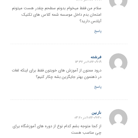
گفته:
سلام من فقط میخوام بدونم سطحم چقدر هست میتونم
امتحان بدم داخل موسسه شمه کلاس های تکنیک
آیلتس دارید؟
پاسخ
فرشته
2022-09-19 در 13:32
گفته:
درود ممنون از آموزش های خوبتون فقط برای اینکه لغات
در ذهنمون بهتر جایگزین بشه چکار کنیم؟
پاسخ
نازنین
2022-09-30 در 03:20
گفته:
از کجا متوجه بشم کدام نوع از دوره های آموزشگاه یرای
چی مناسب هست