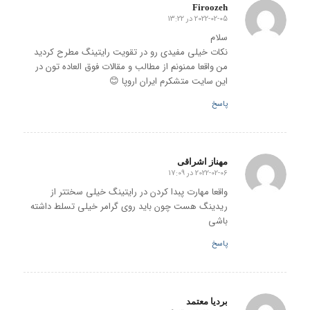
Firoozeh
2022-02-05 در 13:22
گفته:
سلام
نکات خیلی مفیدی رو در تقویت رایتینگ مطرح کردید
من واقعا ممنونم از مطالب و مقالات فوق العاده تون در
این سایت متشکرم ایران اروپا 😊
پاسخ
مهناز اشراقی
2022-02-06 در 17:09
گفته:
واقعا مهارت پبدا کردن در رایتینگ خیلی سختتر از
ریدینگ هست چون باید روی گرامر خیلی تسلط داشته
باشی
پاسخ
بردیا معتمد