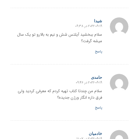
شیدا
2022-09-19 در 09:38
گفته:
سلام ببخشید آیلتس شش و نیم به بالارو تو یک سال
میشه گرفت؟
پاسخ
حامدی
2022-09-19 در 09:46
گفته:
سلام من چندتا کتاب تهیه کردم که معرفی کردید ولی
فرق داره انگار ورژن جدیده؟
پاسخ
خادمیان
2022-09-19 در 11:07