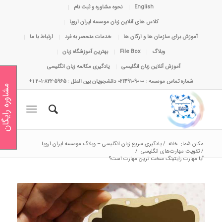
English
نحوه مشاوره و ثبت نام
کلاس های آنلاین زبان موسسه ایران اروپا
آموزش برای سازمان ها و ارگان ها
خدمات منحصر به فرد
ارتباط با ما
وبلاگ
File Box
بهترین آموزشگاه زبان
آموزش آنلاین زبان انگلیسی
یادگیری مکالمه زبان انگلیسی
شماره تماس موسسه : 02149109000 دانشجویان بین الملل : 5965-822-201 1+
مشاوره رایگان
مکان شما:
خانه
/
یادگیری سریع زبان انگلیسی – وبلاگ موسسه ایران اروپا
/
تقویت مهارت‌های انگلیسی
/
آیا مهارت رایتینگ سخت ترین مهارت است؟