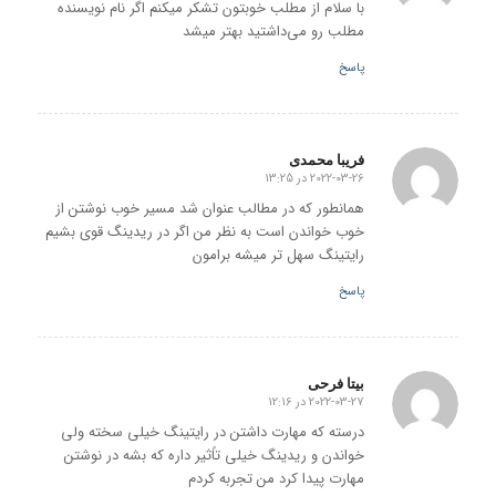
با سلام از مطلب خوبتون تشکر میکنم اگر نام نویسنده
مطلب رو می‌داشتید بهتر میشد
پاسخ
فریبا محمدی
2022-03-26 در 13:25
گفته:
همانطور که در مطالب عنوان شد مسیر خوب نوشتن از
خوب خواندن است به نظر من اگر در ریدینگ قوی بشیم
رایتینگ سهل تر میشه برامون
پاسخ
بیتا فرحی
2022-03-27 در 12:16
گفته:
درسته ‌که مهارت داشتن در رایتینگ خیلی سخته ولی
خواندن و ریدینگ خیلی تاًثیر داره که بشه در نوشتن
مهارت پیدا کرد من تجربه کردم