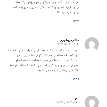
من هر از چندگاهی به سایتتون سر میزنم ببینم مطلب
جدید اپلود کردین یا نه ولی خیلی دیر به دیر یادداشت
جدید میذارید 😢
پاسخ
طالب ریشهری
2022-03-06 در 16:39
گفته:
درست است که رایتینگ سخت ترین مهارت می باشد اما
باور کنید که خواندن زیاد تاثیر فوق العاده ای بر مهارت
رایتینگ دارد. با خواندن متون مختلف با ساختارهای
متنوع دستوری و واژگانی آشنا می شوید که اغلب توسط
انگلیسی زبانان استفاده می شوند.
پاسخ
نورا
2022-03-20 در 18:48
گفته: