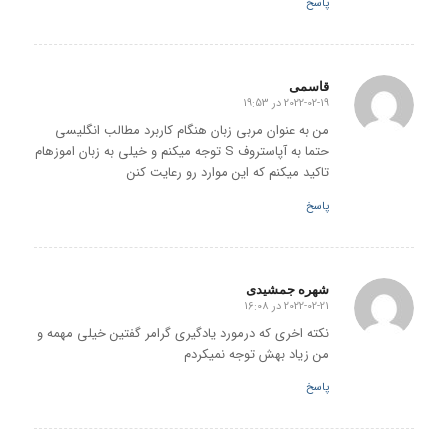
پاسخ
قاسمی
2022-02-19 در 19:53
گفته:
من به عنوان مربی زبان هنگام کاربرد مطالب انگلیسی
حتما به آپاستروف S توجه میکنم و خیلی به زبان اموزهام
تاکید میکنم که این موارد رو رعایت کنن
پاسخ
شهره جمشیدی
2022-02-21 در 16:08
گفته:
نکته اخری که درمورد یادگیری گرامر گفتین خیلی مهمه و
من زیاد بهش توجه نمیکردم
پاسخ