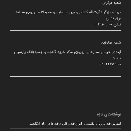
شعبه مرکزی:
تهران، بزرگراه آیت‌الله کاشانی، بین سازمان برنامه و لاله، روبروی منطقه
برق قدس
تلفن: 02149109000
شعبه صادقیه:
ابتدای خیابان ستارخان، روبروی مرکز خرید گلدیس، جنب بانک پارسیان
تلفن:
021-44254100
نوشته‌های تازه
آموزش قید در زبان انگلیسی | انواع قید و کاربرد قید ها در زبان انگلیسی