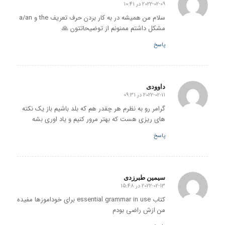
2022-02-09 در 10:41
گفته:
سلام من همیشه در به کار بردن حرف تعریف the و a/an
مشکل داشتم ممنونم از توضیحاتتون 🙏
پاسخ
داوودی
2022-02-11 در 09:31
گفته:
گرامر رو به نظرم هر چقدر هم که بلد باشیم باز یک نکته
های ریزی هست که بهتر مرور کنیم و یاد اوری بشه
پاسخ
سیمین طبرزدی
2022-02-13 در 15:48
گفته:
کتاب essential grammar in use برای خوداموزها مفیده
من ازش راضی بودم