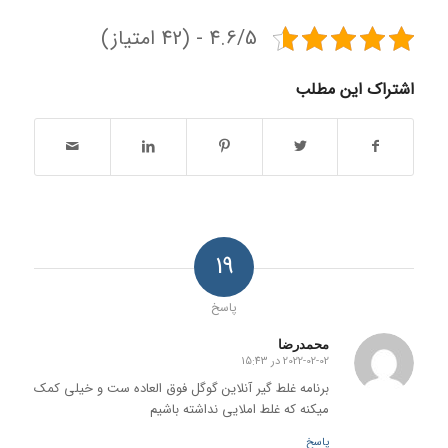
4.6/5 - (42 امتیاز)
اشتراک این مطلب
19
پاسخ
محمدرضا
2022-02-02 در 15:43
گفته:
برنامه غلط گیر آنلاین گوگل فوق العاده ست و خیلی کمک
میکنه که غلط املایی نداشته باشیم
پاسخ