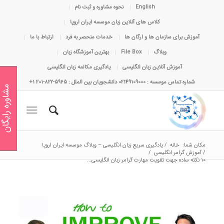
English
نحوه مشاوره و ثبت نام
کلاس های آنلاین زبان موسسه ایران اروپا
آموزش برای سازمان ها و ارگان ها
خدمات منحصر به فرد
ارتباط با ما
وبلاگ
File Box
بهترین آموزشگاه زبان
آموزش آنلاین زبان انگلیسی
یادگیری مکالمه زبان انگلیسی
شماره تماس موسسه : 02149109000 دانشجویان بین الملل : 5965-822-201 1+
مشاوره رایگان
مکان شما:
خانه
/
یادگیری سریع زبان انگلیسی – وبلاگ موسسه ایران اروپا
/
آموزش گرامر انگلیسی
/
10 نکته ساده جهت تقویت مهارت گرامر زبان انگلیسی...