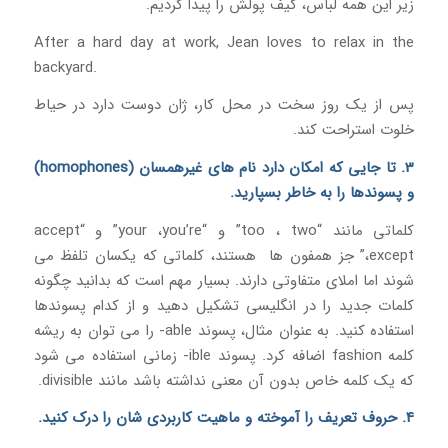
زیر این همه لباس، کیف پولش را پیدا کردیم.
After a hard day at work, Jean loves to relax in the
backyard.
پس از یک روز سخت در محل کار، ژان دوست دارد در حیاط
خلوت استراحت کند.
3. تا جایی که امکان دارد نام های غیرهمسان (homophones)
و پسوندها را به خاطر بسپارید.
کلماتی مانند “too ، two” و “your ،you’re” و “accept
،except” جز همفون ها هستند، کلماتی که یکسان تلفظ می
شوند اما املای متفاوتی دارند. بسیار مهم است که بدانید چگونه
کلمات جدید را در انگلیسی تشکیل دهید و از کدام پسوندها
استفاده کنید. به عنوان مثال، پسوند able- را می توان به ریشه
کلمه fashion اضافه کرد. پسوند ible- زمانی استفاده می شود
که یک کلمه خاص بدون آن معنی نداشته باشد مانند divisible.
4. حروف تعریف را آموخته و ماهیت کاربردی شان را درک کنید.