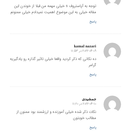
توجه به آپاستروف s خیلی مهمه من قبلا از خوندن این
مقاله خیلی به این موضوع اهمیت نمیدادم خیلی ممنونم
پاسخ
kamal nazari
2022-04-09 در 11:53
گفته:
ده نکاتی که ذکر کردید واقعا خیلی تاثیر گذاره رو یادگیریه
گرامر
پاسخ
جمشیدی
2022-04-10 در 11:20
گفته:
نکات ذکر شده خیلی آموزنده و ارزشمند بود ممنون از
مطالب خوبتون
پاسخ