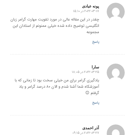
پونه عبادی
2022-03-17 در 15:10
گفته:
چقدر در این مقاله عالی در مورد تقویت مهارت گرامر زبان
انگلیسی توضیح داده شده خیلی ممنونم از استادان این
مجموعه
پاسخ
سارا
2022-03-25 در 18:05
گفته:
یادگیری گرامر برای من خیلی سخت بود تا زمانی که با
آموزشکاه شما آشنا شدم و الان ۸۰ درصد گرامر و یاد
گرفتم 😊
پاسخ
آذر احمدی
2022-03-27 در 09:15
گفته: