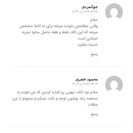
جوانمردی
2022-02-27 در 18:41
گفته:
سلام
وقتی مطالبتون خونده میشه برای ما کاملا مشخص
میشه که این نکات فقط و فقط حاصل سالها تجربه
استادی است.
خسته نباشید
پاسخ
محمود خضری
2022-03-09 در 17:19
گفته:
سلام چه نکات مهمی رو اشاره کردین که من خودم به
سخصه زیاد بهشون توجه و دقت نمیکردم ممنونم از این
مقالات
پاسخ