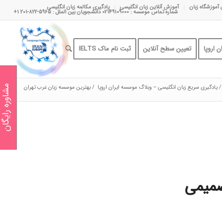
 آموزشگاه زبان
آموزش آنلاین زبان انگلیسی
یادگیری مکالمه زبان انگلیسی
شماره تماس موسسه : 02149109000 دانشجویان بین الملل : 5965-822-201 1+
 اروپا
تعیین سطح آنلاین
ثبت نام ماک IELTS
/
یادگیری سریع زبان انگلیسی – وبلاگ موسسه ایران اروپا
/
بهترین موسسه زبان غرب تهران
مشاوره رایگان
صمیمی