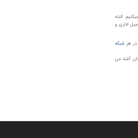
نیم. البته
یل اداری و
 در هر
شبکه
ان آشنا می‌