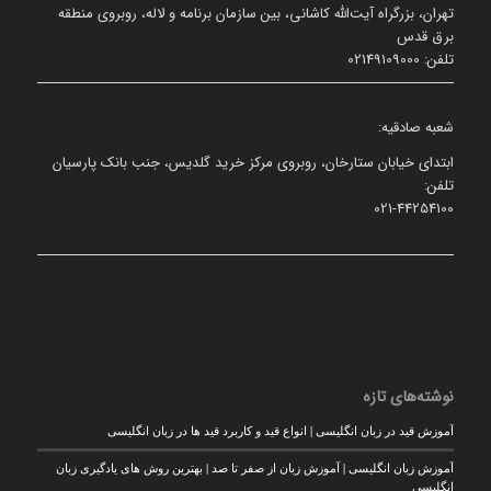
تهران، بزرگراه آیت‌الله کاشانی، بین سازمان برنامه و لاله، روبروی منطقه
برق قدس
تلفن: 02149109000
شعبه صادقیه:
ابتدای خیابان ستارخان، روبروی مرکز خرید گلدیس، جنب بانک پارسیان
تلفن:
021-44254100
نوشته‌های تازه
آموزش قید در زبان انگلیسی | انواع قید و کاربرد قید ها در زبان انگلیسی
آموزش زبان انگلیسی | آموزش زبان از صفر تا صد | بهترین روش های یادگیری زبان
انگلیسی