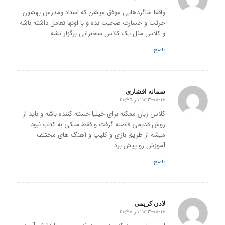
گفته:
واقعا شاگردهایی موفق میشن که استاد و‌مدرس بهشون
جرئت و جسارت صحبت بده و با اونها تعامل داشته باشه
و کلاس مثل یک کلاس سخنرانی برگزار نشه
پاسخ
سمانه افشاری
2023-08-16 در 20:45
گفته:
کلاس زبان ممکنه برای خیلیا خسته کننده باشه و باید از
روش قدیمی فاصله گرفت و فقط متکی به کتاب نبود
میشه از طریق بازی و کلیپ و آهنگ های مختلف
آموزش رو پیش برد
پاسخ
لادن کریمی
2023-08-16 در 20:48
گفته: