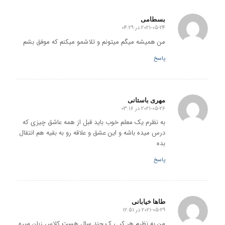
بسطامی
2021-05-24 در 04:29
گفته:
من همیشه میگم میتونم و تلاشمو میکنم که موفق بشم
پاسخ
مهری باستانی
2021-05-26 در 03:16
گفته:
به نظرم یک معلم خوب باید قبل از همه عاشق چیزی که
درس میده باشه و این عشق و علاقه رو به بقیه هم انتقال
بده
پاسخ
طاها خیابانی
2021-05-29 در 12:51
گفته:
من به نظرم هر کیی ک چند سال هست کلاس زبان میره