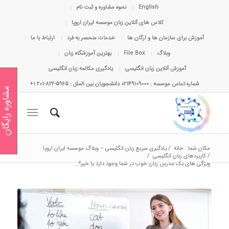
English
نحوه مشاوره و ثبت نام
کلاس های آنلاین زبان موسسه ایران اروپا
آموزش برای سازمان ها و ارگان ها
خدمات منحصر به فرد
ارتباط با ما
وبلاگ
File Box
بهترین آموزشگاه زبان
آموزش آنلاین زبان انگلیسی
یادگیری مکالمه زبان انگلیسی
شماره تماس موسسه : 02149109000 دانشجویان بین الملل : 5965-822-201 1+
مشاوره رایگان
مکان شما:
خانه
/
یادگیری سریع زبان انگلیسی – وبلاگ موسسه ایران اروپا
/
کاربردهای زبان انگلیسی
/
ویژگی های یک مدرس زبان خوب در شما وجود دارد یا خیر؟...