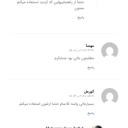
حتماً از راهنماییهایی که کردید لستفاده میکنم
ممنون
پاسخ
مهسا
2018-12-26 در 15:08
گفته:
مطلبتون عالی بود متشکرم
پاسخ
کورش
2020-05-02 در 18:04
گفته:
بسیارعالی واسه کلاسام حتما ازشون استفاده میکنم
پاسخ