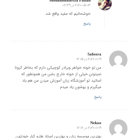
Mohammadreza Fallah
2020-05-03 در 07:39
گفته:
خوشحالیم که مفید واقع شد.
پاسخ
Safoora
2021-01-19 در 12:15
گفته:
من تو خونه خواهر وبرادر کوچیکی دارم که بخاطر کرونا
نمیتونن خیلی از خونه خارج بشن من همونطور که
اساتید تو آموزشگاه زبان آموزش میدن من هم یاد
میگیرم و بهشون یاد میدم
پاسخ
Nekoo
2021-01-19 در 12:16
گفته:
بهترین موسسه زبان و بهترین استاد هارو کنار خودتون