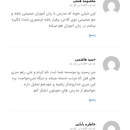
معصومه همتی
2023-08-16 در 18:13
گفته:
این خیلی خوبه که مدرس با زبان آموزان صمیمی باشه و
جو صمیمی توی کلاس برقرار باشه اینجوری باعث انگیزه
بیشتر در زبان آموزان هم میشه
پاسخ
حمید هاشمی
2023-08-16 در 18:17
گفته:
من پسرم رو موسسه شما ثبت نام کردم و علی رغم سری
های قبل که مرتب خسته میشد و دیگه نمی‌خواست بره
این سری خداروشکر راضیه و خودشم تمایل داره …
خواستم از مدرس های خوبتون تشکر کنم
پاسخ
خاطره بابایی
2023-08-16 در 18:22