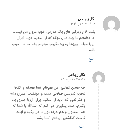
نگار زجاجی
2021-04-18 در 03:30
گفته:
یقینا الان ویژگی های یک مدرس خوب درون من نیست
اما مطمعنم تا چند سال دیگه که از اساتید خوب ایران
اروپا خیلی چیزها رو یاد بگیرم، میتونم یک مدرس خوب
باشم
پاسخ
نگار زجاجی
2022-12-18 در 13:20
گفته:
چه حسن اتفاقی! من هم-نام شما هستم و اتفاقا
تجربه تدریس طولانی مدت و موفقیت آمیزی دارم
و فکر نمی کنم باید از اساتید ایران-اروپا چیزی یاد
بگیرم. حتما پیگیری می کنم که انشاالله با شما که
هم اسمتون و هم حرفه تون با من یکیه و اینجا
کامنت گذاشتین بیشتر آشنا بشم.
پاسخ