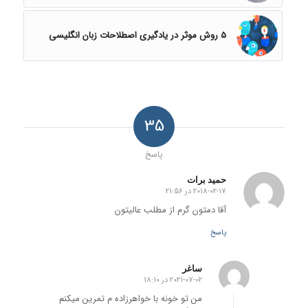
5 روش موثر در یادگیری اصطلاحات زبان انگلیسی
35
پاسخ
حمید برات
2018-02-17 در 21:56
گفته:
آقا دمتون گرم از مطلب عالیتون
پاسخ
ساغر
2021-07-02 در 18:10
گفته:
من تو خونه با خواهرزاده م تمرین میکنم