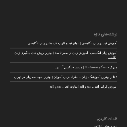
نوشته‌های تازه
آموزش قید در زبان انگلیسی | انواع قید و کاربرد قید ها در زبان انگلیسی
آموزش زبان انگلیسی | آموزش زبان از صفر تا صد | بهترین روش های یادگیری زبان
انگلیسی
مدرک دانشگاه Northwest | مسیر جایگزین آیلتس
5 تا از بهترین آموزشگاه زبان + نظرات زبان آموزان | بهترین موسسه زبان در تهران
آموزش گرامر افعال say و tell | تفاوت افعال say و tell
کلمات کلیدی
دوره های آیلتس