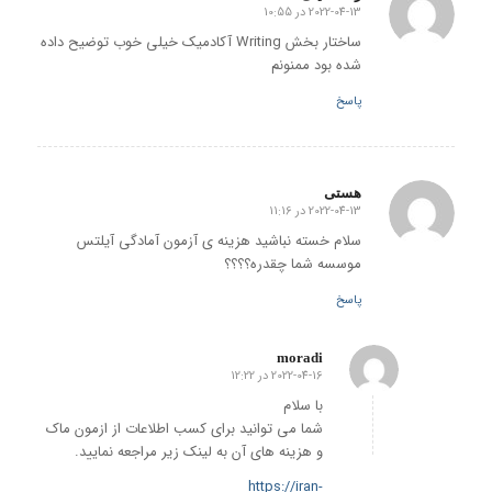
2022-04-13 در 10:55
گفته:
ساختار بخش Writing آکادمیک خیلی خوب توضیح داده
شده بود ممنونم
پاسخ
هستی
2022-04-13 در 11:16
گفته:
سلام خسته نباشید هزینه ی آزمون آمادگی آیلتس
موسسه شما چقدره؟؟؟؟
پاسخ
moradi
2022-04-16 در 12:22
گفته:
با سلام
شما می توانید برای کسب اطلاعات از ازمون ماک
و هزینه های آن به لینک زیر مراجعه نمایید.
https://iran-