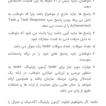
داوطلبان نباید بیش از 40 دقیقه به این قسمت اختصاص
دهند.
پاسخ ها نباید خارج از موضوع باشد چرا که داوطلب به
دلیل بی ربط بودن پاسخ نمره Task Response و Task
Achievement را از دست می دهد.
پاسخ ها نباید کپی باشند زیرا باعث می شود که داوطلب
به دلیل سرقت ادبی به شدت مجازات شود.
تعداد سوالات: تعداد سوالات task2 یک سوال می باشد.
داوطلبان باید پاسخ های خود را در برگه پاسخنامه
بنویسند.
مهارت مورد نیاز برای task2 آزمون رایتینگ: task2 به
منظور بررسی و ارزیابی توانایی داوطلب در ارائه یک
استدلال روشن، مرتبط، سازمان یافته و همچنین ارائه
شواهد یا مثال هایی برای حمایت از ایده ها و استفاده
دقیق از زبان می باشد.
نکته1: اگر بخواهیم تفاوت آزمون رایتینگ آکادمیک و جنرال را