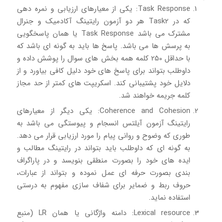
Task Response: یکی از معیارهای ارزیابی و نمره دهی
که در Task2 هر دو آزمون رایتینگ آکادمیک و جنرال
مشترک می باشد Task Response یا همان پاسخگویی
به پرسش ها می باشد. پاسخ ها باید به گونه ای باشد که
با حداقل 250 کلمه همه بخش های سوال را پوشش داده و
داوطلب بتواند برای پاسخ های خود دلیل کافی بیاورد و از
دلایل خود پشتیبانی کند. اسکریپت های کمتر از حد مجاز
کلمه جریمه خواهند شد.
Coherence and Cohesion: یکی دیگر از معیارهای
رایتینگ آزمون آیلتس انسجام و پیوستگی می باشد به
طوری که وضوح و روانی پیام را مورد ارزیابی قرار می دهد.
به گونه ای که داوطلب باید بتواند در رایتینگ مطالب و
ایده های خود را بصورت منطقی بنویسد و در پاراگراف
بندی بصورت حرفه ای عمل نموده و بتواند از عبارات،
حروف ربط و ضمایر برای شفاف سازی مفهوم به درستی
استفاده نماید.
Lexical resource: دامنه واژگانی یا همان LR (منبع