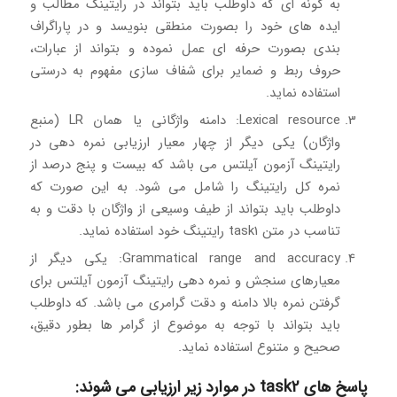
به گونه ای که داوطلب باید بتواند در رایتینگ مطالب و
ایده های خود را بصورت منطقی بنویسد و در پاراگراف
بندی بصورت حرفه ای عمل نموده و بتواند از عبارات،
حروف ربط و ضمایر برای شفاف سازی مفهوم به درستی
استفاده نماید.
Lexical resource: دامنه واژگانی یا همان LR (منبع
واژگان) یکی دیگر از چهار معیار ارزیابی نمره دهی در
رایتینگ آزمون آیلتس می باشد که بیست و پنج درصد از
نمره کل رایتینگ را شامل می شود. به این صورت که
داوطلب باید بتواند از طیف وسیعی از واژگان با دقت و به
تناسب در متن task1 رایتینگ خود استفاده نماید.
Grammatical range and accuracy: یکی دیگر از
معیارهای سنجش و نمره دهی رایتینگ آزمون آیلتس برای
گرفتن نمره بالا دامنه و دقت گرامری می باشد. که داوطلب
باید بتواند با توجه به موضوع از گرامر ها بطور دقیق،
صحیح و متنوع استفاده نماید.
پاسخ های task2 در موارد زیر ارزیابی می شوند: