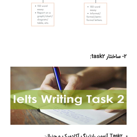
2- ساختار task2:
Task2 آزمون رایتینگ آکادمیک و جنرال: