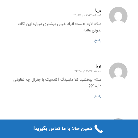
دریا
2022-08-05 در 21:54
گفته:
سلام لازم هست افراد خیلی بیشتری درباره این نکات
بدونن عالیه
پاسخ
ثریا
2022-08-06 در 22:20
گفته:
سلام ببخشید کلا داینینگ آکادمیک با جنرال چه تفاوتی
داره ؟؟؟
پاسخ
لیلا
2022-08-06 در 22:21
همین حالا با ما تماس بگیرید!
گفته:
سلام ببخشید تعداد سوالات توی رایتینگ خیلی زیاده؟؟