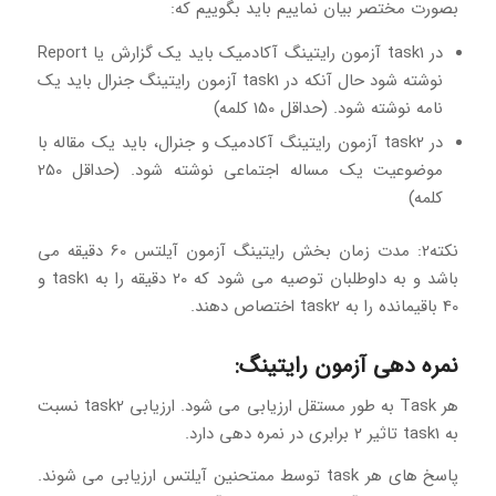
بصورت مختصر بیان نماییم باید بگوییم که:
در task1 آزمون رایتینگ آکادمیک باید یک گزارش یا Report
نوشته شود حال آنکه در task1 آزمون رایتینگ جنرال باید یک
نامه نوشته شود. (حداقل 150 کلمه)
در task2 آزمون رایتینگ آکادمیک و جنرال، باید یک مقاله با
موضوعیت یک مساله اجتماعی نوشته شود. (حداقل 250
کلمه)
نکته2: مدت زمان بخش رایتینگ آزمون آیلتس 60 دقیقه می
باشد و به داوطلبان توصیه می شود که 20 دقیقه را به task1 و
40 باقیمانده را به task2 اختصاص دهند.
نمره دهی آزمون رایتینگ:
هر Task به طور مستقل ارزیابی می شود. ارزیابی task2 نسبت
به task1 تاثیر 2 برابری در نمره دهی دارد.
پاسخ های هر task توسط ممتحنین آیلتس ارزیابی می شوند.