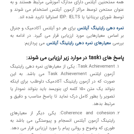
همه ممتحنین آیلتس دارای مدارک آموزشی مرتبط هستند و به
عنوان ممتحن توسط مراکز آزمون آیلتس استخدام می شوند و
توسط شورای بریتانیا یا IDP: IELTS استرالیا تایید شده اند.
نمره دهی رایتینگ آیلتس
برای هر دو آیلتس آکادمیک و جنرال
بر اساس معیارهایی مورد ارزیابی قرار می گیرد. در ادامه به
بررسی
معیارهای نمره دهی رایتینگ آیلتس
می پردازیم:
پاسخ های task1 در موارد زیر ارزیابی می شوند:
Task Achievement: یکی از معیارهای نمره دهی رایتینگ
آزمون ایلتس Task Achievement می باشد. به این
صورت که در آزمون رایتینگ آکادمیک داوطلب برای اینکه
بتواند یک متن 150 کلمه ای بنویسد باید بتواند نمودار یا
تصویر را بطور کامل درک نماید تا پاسخ مناسب و دقیق و
مرتبط بدهد.
Coherence and cohesion: یکی دیگر از معیارهای
رایتینگ آزمون آیلتس انسجام و پیوستگی می باشد به
طوری که وضوح و روانی پیام را مورد ارزیابی قرار می دهد.