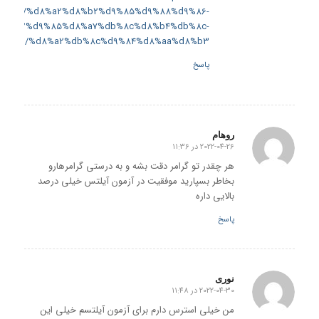
ope.net/%d8%a2%d8%b2%d9%85%d9%88%d9%86-
d8%b2%d9%85%d8%a7%db%8c%d8%b4%db%8c-
%d8%a2%db%8c%d9%84%d8%aa%d8%b3/
پاسخ
روهام
2022-04-26 در 11:36
گفته:
هر چقدر تو گرامر دقت بشه و به درستی گرامرهارو
بخاطر بسپارید موفقیت در آزمون آیلتس خیلی درصد
بالایی داره
پاسخ
نوری
2022-04-30 در 11:48
گفته:
من خیلی استرس دارم برای آزمون آیلتسم خیلی این