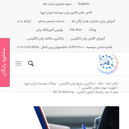
English
نحوه مشاوره و ثبت نام
کلاس های آنلاین زبان موسسه ایران اروپا
آموزش برای سازمان ها و ارگان ها
خدمات منحصر به فرد
ارتباط با ما
وبلاگ
File Box
بهترین آموزشگاه زبان
آموزش آنلاین زبان انگلیسی
یادگیری مکالمه زبان انگلیسی
شماره تماس موسسه : 02149109000 دانشجویان بین الملل : 5965-822-201 1+
مشاوره رایگان
مکان شما:
خانه
/
یادگیری سریع زبان انگلیسی – وبلاگ موسسه ایران اروپا
/
تقویت مهارت‌های انگلیسی
/
صفر تا صد رایتینگ آزمون آیلتس – IELTS Writing...