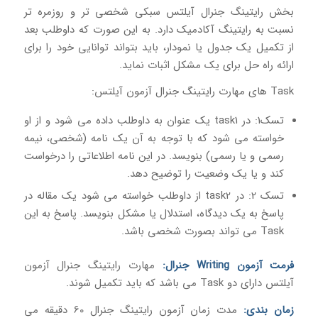
بخش رایتینگ جنرال آیلتس سبکی شخصی تر و روزمره تر
نسبت به رایتینگ آکادمیک دارد. به این صورت که داوطلب بعد
از تکمیل یک جدول یا نمودار، باید بتواند توانایی خود را برای
ارائه راه حل برای یک مشکل اثبات نماید.
Task های مهارت رایتینگ جنرال آزمون آیلتس:
تسک1: در task1 یک عنوان به داوطلب داده می شود و از او
خواسته می شود که با توجه به آن یک نامه (شخصی، نیمه
رسمی و یا رسمی) بنویسد. در این نامه اطلاعاتی را درخواست
کند و یا یک وضعیت را توضیح دهد.
تسک 2: در task2 از داوطلب خواسته می شود یک مقاله در
پاسخ به یک دیدگاه، استدلال یا مشکل بنویسد. پاسخ به این
Task می تواند بصورت شخصی باشد.
فرمت آزمون Writing جنرال:
مهارت رایتینگ جنرال آزمون
آیلتس دارای دو Task می باشد که باید تکمیل شوند.
زمان بندی:
مدت زمان آزمون رایتینگ جنرال 60 دقیقه می