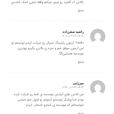
نکاتی ک گفتید رو مرور میکنم واقعا خیلی کمک کنندس
پاسخ
راضیه صفرزاده
2022-05-07 در 12:11
گفته:
Task1 آزمون رایتینگ جنرال رو شرکت کردم تونستم تو
این آزمون موفق شم و نمره ی بالایی بگیرم بهترین
موسسه هستین😍
پاسخ
میرزایی
2022-05-14 در 11:46
گفته:
من کلاس های آیلتس موسسه ی شما رو شرکت کرده
بودم خداروشکر تونستم آزمونم رو قبول شم خیلس
خوشحالم که موسسه ی شمارو انتخاب کردم
پاسخ