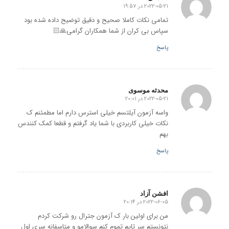
2022-05-21 در 19:57
گفته:
تمامی نکات کاملا صحیح و دقیق توضیح داده شده بود
سپاس بی کران از شما همکاران گرامی🙏🏻
پاسخ
محدثه موسوی
2022-05-21 در 20:01
گفته:
واسه آزمون آیلتسم خیلی استرس دارم اما مطمئنم ک
نکات خیلی کاربردی با شما یاد گرفتم و قطعا کمک کنندس
بهم
پاسخ
افشن آزاد
2022-06-05 در 20:14
گفته:
من برای اولین بار ک آزمون جترال رو شرکت کردم
نتونستم سر تایم تموم کنم سوالامو و متاسفانه سری اول