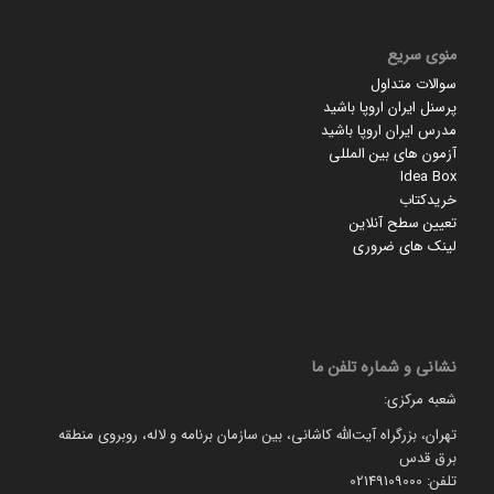
منوی سریع
سوالات متداول
پرسنل ایران اروپا باشید
مدرس ایران اروپا باشید
آزمون های بین المللی
Idea Box
خریدکتاب
تعیین سطح آنلاین
لینک های ضروری
نشانی و شماره تلفن ما
شعبه مرکزی:
تهران، بزرگراه آیت‌الله کاشانی، بین سازمان برنامه و لاله، روبروی منطقه
برق قدس
تلفن: 02149109000