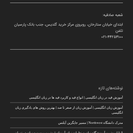
شعبه صادقیه:
ابتدای خیابان ستارخان، روبروی مرکز خرید گلدیس، جنب بانک پارسیان
تلفن:
021-44254100
نوشته‌های تازه
آموزش قید در زبان انگلیسی | انواع قید و کاربرد قید ها در زبان انگلیسی
آموزش زبان انگلیسی | آموزش زبان از صفر تا صد | بهترین روش های یادگیری زبان
انگلیسی
مدرک دانشگاه Northwest | مسیر جایگزین آیلتس
5 تا از بهترین آموزشگاه زبان + نظرات زبان آموزان | بهترین موسسه زبان در تهران