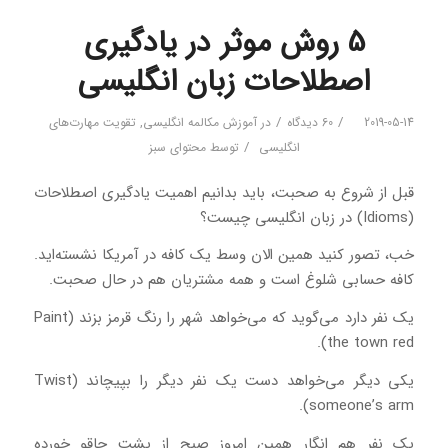
5 روش موثر در یادگیری
اصطلاحات زبان انگلیسی
/
/
2019-05-14
60 دیدگاه
در
آموزش مکالمه انگلیسی
,
تقویت مهارت‌های
/
انگلیسی
توسط
محتوای سبز
قبل از شروع به صحبت، باید بدانیم اهمیت یادگیری اصطلاحات
(Idioms) در زبان انگلیسی چیست؟
خب، تصور کنید همین الان وسط یک کافه در آمریکا نشسته‌اید.
کافه حسابی شلوغ است و همه مشتریان هم در حال صحبت.
یک نفر دارد می‌گوید که می‌خواهد شهر را رنگ قرمز بزند (Paint
the town red).
یکی دیگر می‌خواهد دست یک نفر دیگر را بپیچاند (Twist
someone’s arm).
یک نفر هم انگار همین امروز صبح از پشت چاقو خورده