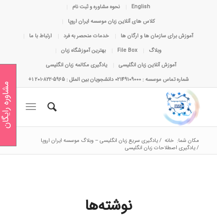
English
نحوه مشاوره و ثبت نام
کلاس های آنلاین زبان موسسه ایران اروپا
آموزش برای سازمان ها و ارگان ها
خدمات منحصر به فرد
ارتباط با ما
وبلاگ
File Box
بهترین آموزشگاه زبان
آموزش آنلاین زبان انگلیسی
یادگیری مکالمه زبان انگلیسی
شماره تماس موسسه : 02149109000 دانشجویان بین الملل : 5965-822-201 1+
مشاوره رایگان
مکان شما:
خانه
/
یادگیری سریع زبان انگلیسی – وبلاگ موسسه ایران اروپا
/
یادگیری اصطلاحات زبان انگلیسی
نوشته‌ها