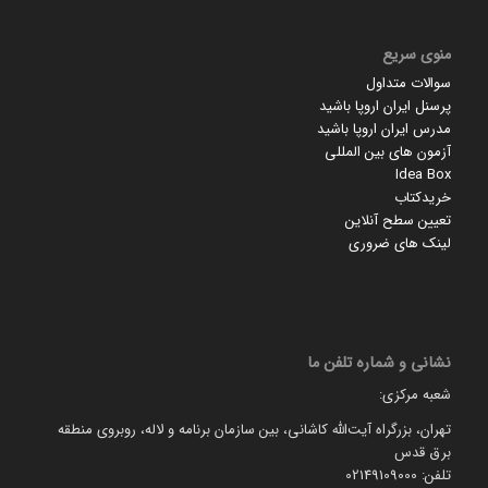
منوی سریع
سوالات متداول
پرسنل ایران اروپا باشید
مدرس ایران اروپا باشید
آزمون های بین المللی
Idea Box
خریدکتاب
تعیین سطح آنلاین
لینک های ضروری
نشانی و شماره تلفن ما
شعبه مرکزی:
تهران، بزرگراه آیت‌الله کاشانی، بین سازمان برنامه و لاله، روبروی منطقه
برق قدس
تلفن: 02149109000