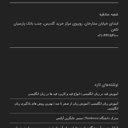
شعبه صادقیه:
ابتدای خیابان ستارخان، روبروی مرکز خرید گلدیس، جنب بانک پارسیان
تلفن:
021-44254100
نوشته‌های تازه
آموزش قید در زبان انگلیسی | انواع قید و کاربرد قید ها در زبان انگلیسی
آموزش زبان انگلیسی | آموزش زبان از صفر تا صد | بهترین روش های یادگیری زبان
انگلیسی
مدرک دانشگاه Northwest | مسیر جایگزین آیلتس
5 تا از بهترین آموزشگاه زبان + نظرات زبان آموزان | بهترین موسسه زبان در تهران