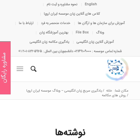
English
نحوه مشاوره و ثبت نام
کلاس های آنلاین زبان موسسه ایران اروپا
آموزش برای سازمان ها و ارگان ها
خدمات منحصر به فرد
ارتباط با ما
وبلاگ
File Box
بهترین آموزشگاه زبان
آموزش آنلاین زبان انگلیسی
یادگیری مکالمه زبان انگلیسی
شماره تماس موسسه : 02149109000 دانشجویان بین الملل : 5965-822-201 1+
مشاوره رایگان
مکان شما:
خانه
/
یادگیری سریع زبان انگلیسی – وبلاگ موسسه ایران اروپا
/
روش های مکالمه
نوشته‌ها