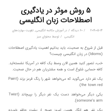
5 روش موثر در یادگیری
اصطلاحات زبان انگلیسی
/
/
2019-05-14
60 دیدگاه
در
آموزش مکالمه انگلیسی
,
تقویت مهارت‌های
/
انگلیسی
توسط
محتوای سبز
قبل از شروع به صحبت، باید بدانیم اهمیت یادگیری اصطلاحات
(Idioms) در زبان انگلیسی چیست؟
خب، تصور کنید همین الان وسط یک کافه در آمریکا نشسته‌اید.
کافه حسابی شلوغ است و همه مشتریان هم در حال صحبت.
یک نفر دارد می‌گوید که می‌خواهد شهر را رنگ قرمز بزند (Paint
the town red).
یکی دیگر می‌خواهد دست یک نفر دیگر را بپیچاند (Twist
someone’s arm).
یک نفر هم انگار همین امروز صبح از پشت چاقو خورده