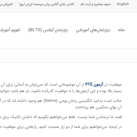
English
نحوه مشاوره و ثبت نام
کلاس های آنلاین زبان موسسه ایران اروپا
آموزش برا
خانه
دپارتمان‌های آموزشی
دپارتمان آیلتس (IELTS)
تقویم آموزش
موفقیت در
آزمون PTE
از آن موضوعاتی است که نمی‌توان به آسانی برای آن نسخه دقیقی پیچید. امتحان PTE تفاوت‌
بسیار بالا بوده و این آزمون‌ها را با موفقیت گذرانده باشید، باز هم شاید نتوانید با خیال راحت در 
آن بهای سنگینی هم پرداختند.
قصد ما ترساندن شما نیست. فقط می‌خواهیم بگوییم که داشتن تکنیک برای موفقیت در آزمون PTE مهم است. اگر بدانید چطور باید امتحان بدهید، سر جلسه آ
در اینجا، می‌خواهیم برای شما از دو راز صحبت کنیم، رازهایی برای موفقیت در آزمون PTE. با ما هم