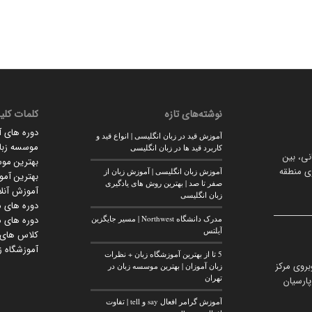
نوشته‌های تازه
کلمات کلی
دوره های 
آموزش قید در زبان انگلیسی | انواع قید و
موسسه زبان
کاربرد قید ها در زبان انگلیسی
انی، بین
بهترین مو
وی منطقه
آموزش زبان انگلیسی | آموزش زبان از
بهترین آمو
صفر تا صد | بهترین روش های یادگیری
آموزش آنلا
زبان انگلیسی
دوره های م
مدرک دانشگاه Northwest | مسیر جایگزین
دوره های م
آیلتس
کلاس های آ
آموزشگاه زب
5 تا از بهترین آموزشگاه زبان + نظرات
بروی مرکز
زبان آموزان | بهترین موسسه زبان در
تهران
ارسیان
آموزش گرامر افعال say و tell | تفاوت