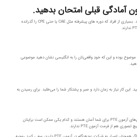
این دقیقا اتفاقی است که برای افراد Native افتاده. آنها مطمئن بودند که می‌توانند به راحتی در آزمون PTE نمره 90 بگیرند اما در عمل نمره‌ای بهتر از 70 نصیبشان نشد. بسیاری از افراد که دوره ‌های پیشرفته مثل CAE یا حتی CPE را گذرانده
کنید یک موضوع بوده و این که خودِ واقعی‌‌تان را به انگلیسی نشان دهید موضوعی
هید.
ید. فقط باید تمرین کرده و مهارت‌های خود را تقویت کنید. این کار نیاز به زمان دارد و صبر و پشتکار شما را می‌طلبد. برای رسیدن به
در اینترنت جستجو کنید تا سوالات تمرینی آزمون PTE را پیدا کرده و بتوانید تصوری کلی از قالب بندی آزمون PTE داشته باشید. باید از قبل بدانید کدام یک از بخش‌های آزمون PTE برای شما آسان هستند و کدام یکی ممکن است برایتان
متوجه هستیم که شاید عجله داشته باشید و ددلاین‌هایی برای شما وجود دارند. اما این را هم بدانید که شرکت در آزمون PTE بدون آمادگی قبلی هیج فایده‌ای ندارد. اگر همچنان اصرار به شرکت زودهنگام در آزمون PTE دارید، سعی کنید روحیه