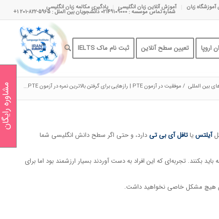
 آموزشگاه زبان
آموزش آنلاین زبان انگلیسی
یادگیری مکالمه زبان انگلیسی
شماره تماس موسسه : 02149109000 دانشجویان بین الملل : 5965-822-201 1+
 اروپا
تعیین سطح آنلاین
ثبت نام ماک IELTS
ای بین المللی
/
موفقیت در آزمون PTE | رازهایی برای گرفتن بالاترین نمره در آزمون PTE...
مشاوره رایگان
آیلتس
یا
تافل آی بی تی
دارد، و حتی اگر سطح دانش انگلیسی شما
اند چون نمی‌دانستند سر جلسه آزمون چه باید بکنند. تجربه‌ای که این افراد به دست آوردند بسیار ارزشمند بود اما برای