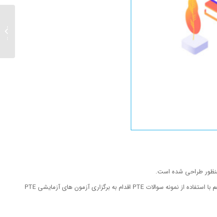
اشتباها
زبان ا
در حال حاضر برای شرکت در آزمون ماک PTE، تنها می‌توانید به وبسایت پیرسون مراجعه کرده و به صورت آنلاین امتحان بدهید. علاوه بر آن، بعضی از آموزشگاه‌ها هم با استفاده از نمونه سوالات PTE اقدام به برگزاری آزمون های آزمایشی PTE