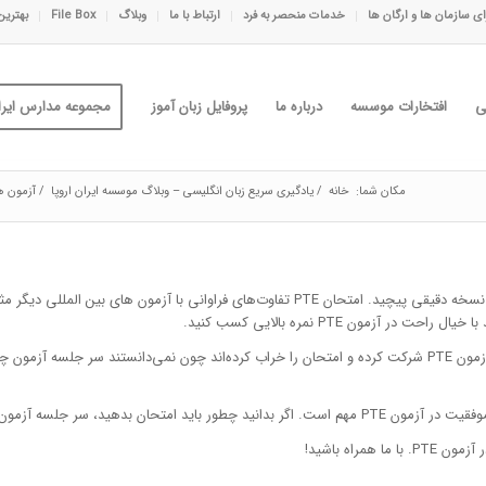
ی سازمان ها و ارگان ها
خدمات منحصر به فرد
ارتباط با ما
وبلاگ
File Box
بهترین
ی
افتخارات موسسه
درباره ما
پروفایل زبان آموز
مجموعه مدارس ایران
مکان شما:
خانه
/
یادگیری سریع زبان انگلیسی – وبلاگ موسسه ایران اروپا
/
آزمون ه
های فراوانی با آزمون‌ های بین المللی دیگر مثل
آزمون PTE نمره بالایی کسب کنید.
جالب است بدانید انگلیسی زبانان بومی (Native) هم وجود داشته اند که در آزمون PTE شرکت کرده و امتحان را خراب کرده‌
زمون هیچ مشکل خاصی نخواهید داشت.
راه باشید!