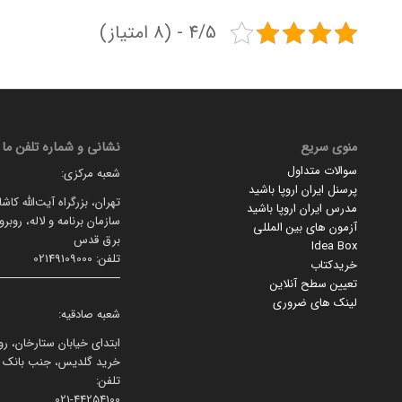
4/5 - (8 امتیاز)
منوی سریع
نشانی و شماره تلفن ما
سوالات متداول
شعبه مرکزی:
پرسنل ایران اروپا باشید
تهران، بزرگراه آیت‌الله کاش
مدرس ایران اروپا باشید
سازمان برنامه و لاله، روبر
آزمون های بین المللی
برق قدس
Idea Box
تلفن: 02149109000
خریدکتاب
تعیین سطح آنلاین
لینک های ضروری
شعبه صادقیه:
ابتدای خیابان ستارخان، رو
خرید گلدیس، جنب بانک پ
تلفن:
021-44254100