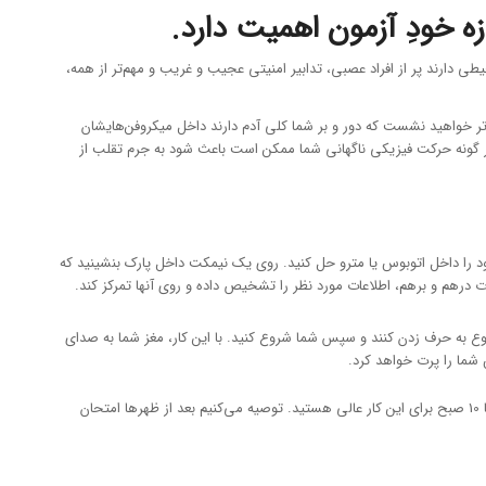
اقعیت را به شما بگوییم. مراکز آزمون PTE که هیچ کدام هم در ایران نیستند، اصلا جاهایی نیستند که در آنها به شما خوش بگذرد. مراکز آزمون PTE محیطی دارند پر از افراد عصبی، تدابیر امنیتی عجیب و غریب و مهم‌تر از همه،
ر خواهید نشست که دور و بر شما کلی آدم دارند داخل میکروفن‌هایشان
شما حق ندارید چیزی بخورید، نمی‌توانید آب هم بنوشید. میزان سختگیری در آزمون PTE در حدی است که هر گونه حرکت فیزیکی ناگهانی شما ممکن است باعث شود به جرم تقلب از
را به مطالعه در مکان‌های شلوغ و پر استرس عادت بدهید. صدای خود را وقتی که داخل یک کافه شلوغ نشسته‌اید ضبط کنید. تمرین‌های Reading خود را داخل اتوبوس یا مترو حل کنید. روی یک نیمکت داخل پارک بنشینید که
 از میان سیلی از اطلاعات درهم و برهم، اطلاعات مورد نظر را تشخیص داده و روی آنها تمرکز کند.
کنید تا بقیه داوطلبان شروع به حرف زدن کنند و سپس شما شروع کنید. با این کار، مغز شما به صدای
شما را پرت خواهد کرد.
3. سعی کنید در ساعت‌های اولیه روز یه مرکز آزمون بروید. اگر صبح خیلی زود شروع به پاسخ به سوالات کنید ممکن است کمی خواب آلود باشید، اما‌ ساعت‌های 9 یا 10 صبح برای این کار عالی هستید. توصیه می‌کنیم بعد از ظهرها امتحان