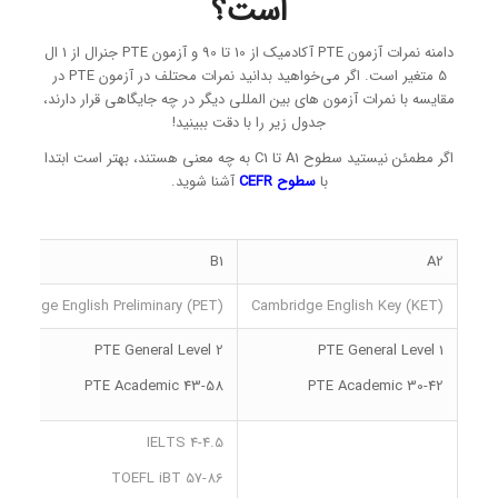
است؟
دامنه نمرات آزمون PTE آکادمیک از 10 تا 90 و آزمون PTE جنرال از 1 ال
5 متغیر است. اگر می‌خواهید بدانید نمرات محتلف در آزمون PTE در
مقایسه با نمرات آزمون های بین المللی دیگر در چه جایگاهی قرار دارند،
جدول زیر را با دقت ببینید!
اگر مطمئن نیستید سطوح A1 تا C1 به چه معنی هستند، بهتر است ابتدا
با
سطوح CEFR
آشنا شوید.
B1
A2
ambridge English Preliminary (PET)
Cambridge English Key (KET)
PTE General Level 2
PTE General Level 1
PTE Academic 43-58
PTE Academic 30-42
IELTS 4-4.5
TOEFL iBT 57-86