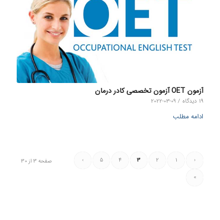
آزمون OET آزمون تخصصی کادر درمان
19 دیدگاه
/
2022-03-09
ادامه مطلب
›
5
4
3
2
1
‹
صفحه 3 از 30
»