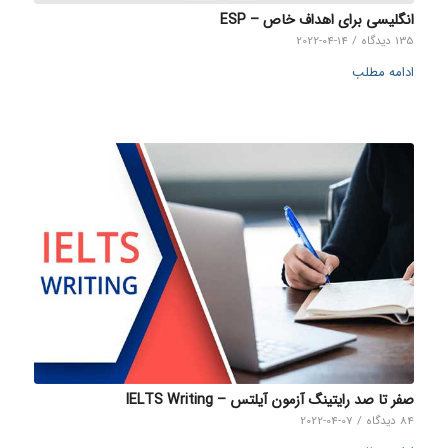
انگلیسی برای اهداف خاص – ESP
135 دیدگاه
/
2022-04-14
ادامه مطلب
صفر تا صد رایتینگ آزمون آیلتس – IELTS Writing
84 دیدگاه
/
2022-04-07