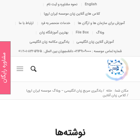
English
نحوه مشاوره و ثبت نام
کلاس های آنلاین زبان موسسه ایران اروپا
آموزش برای سازمان ها و ارگان ها
خدمات منحصر به فرد
ارتباط با ما
وبلاگ
File Box
بهترین آموزشگاه زبان
آموزش آنلاین زبان انگلیسی
یادگیری مکالمه زبان انگلیسی
شماره تماس موسسه : 02149109000 دانشجویان بین الملل : 5965-822-201 1+
مشاوره رایگان
مکان شما:
خانه
/
یادگیری سریع زبان انگلیسی – وبلاگ موسسه ایران اروپا
/
کلاس زبان آنلاین
نوشته‌ها