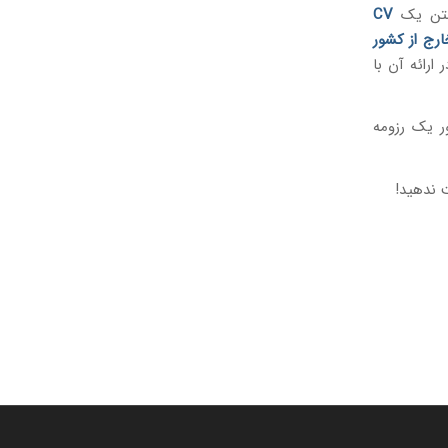
اشتن یک
CV
رج از کشور
 یا CV و ترفندهای مهم در ارائه آن با
ر یک رزومه
ت ندهید!