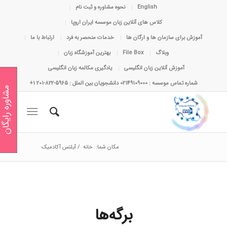
English
نحوه مشاوره و ثبت نام
کلاس های آنلاین زبان موسسه ایران اروپا
آموزش برای سازمان ها و ارگان ها
خدمات منحصر به فرد
ارتباط با ما
وبلاگ
File Box
بهترین آموزشگاه زبان
آموزش آنلاین زبان انگلیسی
یادگیری مکالمه زبان انگلیسی
شماره تماس موسسه : 02149109000 دانشجویان بین الملل : 5965-822-201 1+
مشاوره رایگان
مکان شما:
خانه
/
آیلتس آکادمیک
برگه‌ها