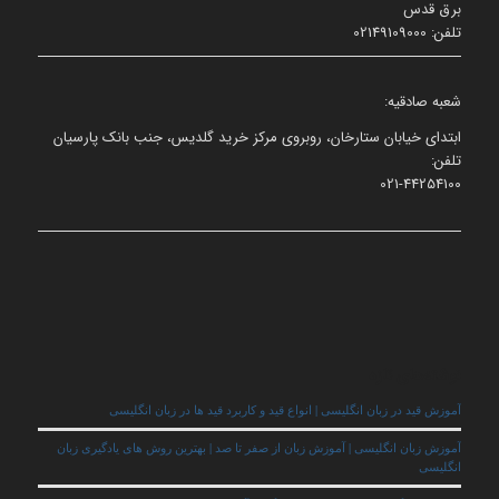
برق قدس
تلفن: 02149109000
شعبه صادقیه:
ابتدای خیابان ستارخان، روبروی مرکز خرید گلدیس، جنب بانک پارسیان
تلفن:
021-44254100
نوشته‌های تازه
آموزش قید در زبان انگلیسی | انواع قید و کاربرد قید ها در زبان انگلیسی
آموزش زبان انگلیسی | آموزش زبان از صفر تا صد | بهترین روش های یادگیری زبان
انگلیسی