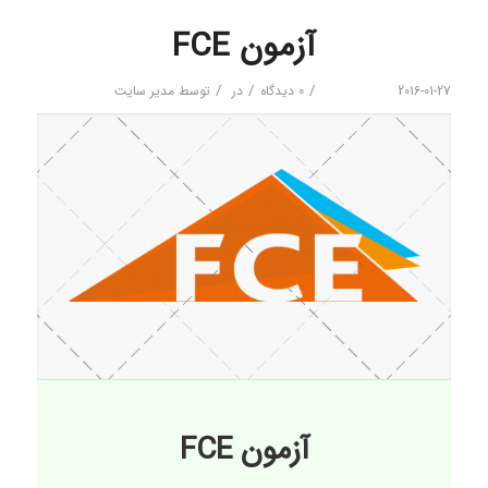
آزمون FCE
/
/
/
2016-01-27
0 دیدگاه
در
توسط
مدیر سایت
آزمون FCE