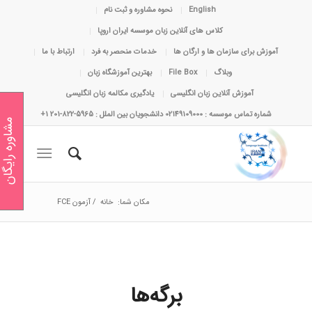
English
نحوه مشاوره و ثبت نام
کلاس های آنلاین زبان موسسه ایران اروپا
آموزش برای سازمان ها و ارگان ها
خدمات منحصر به فرد
ارتباط با ما
وبلاگ
File Box
بهترین آموزشگاه زبان
آموزش آنلاین زبان انگلیسی
یادگیری مکالمه زبان انگلیسی
شماره تماس موسسه : 02149109000 دانشجویان بین الملل : 5965-822-201 1+
مشاوره رایگان
مکان شما:
خانه
/
آزمون FCE
برگه‌ها