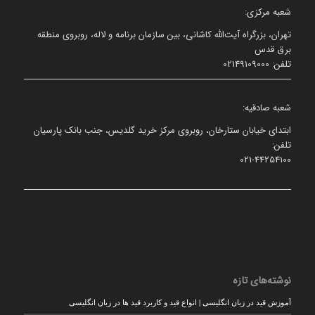
شعبه مرکزی:
تهران، بزرگراه آیت‌الله کاشانی، بین سازمان برنامه و لاله، روبروی منطقه
برق قدس
تلفن: 02149109000
شعبه صادقیه:
ابتدای خیابان ستارخان، روبروی مرکز خرید گلدیس، جنب بانک پارسیان
تلفن:
021-44254100
نوشته‌های تازه
آموزش قید در زبان انگلیسی | انواع قید و کاربرد قید ها در زبان انگلیسی