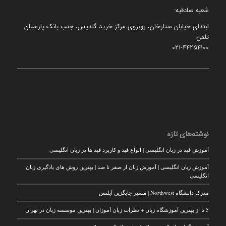
شعبه صادقیه:
ابتدای خیابان ستارخان، روبروی مرکز خرید گلدیس، جنب بانک پارسیان
تلفن:
021-44254100
نوشته‌های تازه
آموزش قید در زبان انگلیسی | انواع قید و کاربرد قید ها در زبان انگلیسی
آموزش زبان انگلیسی | آموزش زبان از صفر تا صد | بهترین روش های یادگیری زبان
انگلیسی
مدرک دانشگاه Northwest | مسیر جایگزین آیلتس
5 تا از بهترین آموزشگاه زبان + نظرات زبان آموزان | بهترین موسسه زبان در تهران