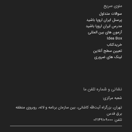
منوی سریع
سوالات متداول
پرسنل ایران اروپا باشید
مدرس ایران اروپا باشید
آزمون های بین المللی
Idea Box
خریدکتاب
تعیین سطح آنلاین
لینک های ضروری
نشانی و شماره تلفن ما
شعبه مرکزی:
تهران، بزرگراه آیت‌الله کاشانی، بین سازمان برنامه و لاله، روبروی منطقه
برق قدس
تلفن: 02149109000