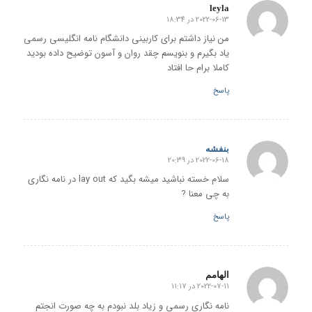
leyla
2022-06-13 در 18:34
گفته:
من نیاز داشتم برای کاربینی دانشگام نامه انگلیسی رسمی
یاد بگیرم و بنویسم چقد روان و آسون توضیح داده بودید
کاملا برام حا افتاد
پاسخ
بنفشه
2022-06-18 در 20:39
گفته:
سلام خسته نباشید میشه بگید که lay out در نامه نگاری
به چی معنا ?
پاسخ
الهامم
2022-07-11 در 11:17
گفته:
نامه نگاری رسمی و زیاد بلد نبودم به چه صورت انجتم