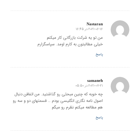
Nastaran
2021-06-16 در 16:45
گفته:
من تو یه شرکت بازرگانی کار میکنم
خیلی مطالبتون به کارم اومد. سپاسگزارم
پاسخ
samaneh
2021-07-21 در 05:50
گفته:
چه خوبه که چنین مبحثی رو گذاشتید. من اتفاقن دنبال
اصول نامه نگاری انگلیسی بودم … قسمتهای دو و سه رو
هم مطالعه میکنم نظرم رو میگم
پاسخ