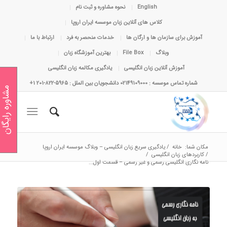
English
نحوه مشاوره و ثبت نام
کلاس های آنلاین زبان موسسه ایران اروپا
آموزش برای سازمان ها و ارگان ها
خدمات منحصر به فرد
ارتباط با ما
وبلاگ
File Box
بهترین آموزشگاه زبان
آموزش آنلاین زبان انگلیسی
یادگیری مکالمه زبان انگلیسی
شماره تماس موسسه : 02149109000 دانشجویان بین الملل : 5965-822-201 1+
مشاوره رایگان
مکان شما:
خانه
/
یادگیری سریع زبان انگلیسی – وبلاگ موسسه ایران اروپا
/
کاربردهای زبان انگلیسی
/
نامه نگاری انگلیسی رسمی و غیر رسمی – قسمت اول...