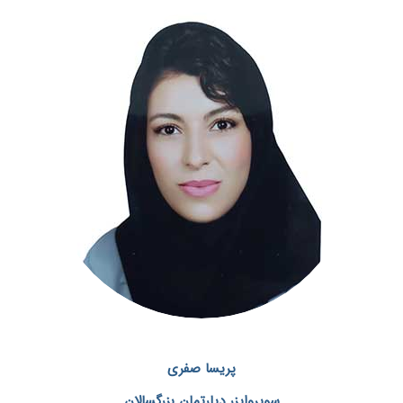
پریسا صفری
سوپروایزر دپارتمان بزرگسالان