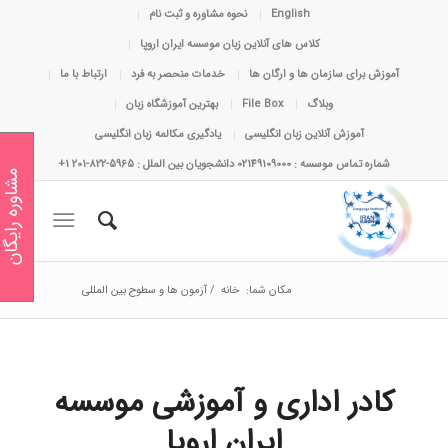
English
نحوه مشاوره و ثبت نام
کلاس های آنلاین زبان موسسه ایران اروپا
آموزش برای سازمان ها و ارگان ها
خدمات منحصر به فرد
ارتباط با ما
وبلاگ
File Box
بهترین آموزشگاه زبان
آموزش آنلاین زبان انگلیسی
یادگیری مکالمه زبان انگلیسی
شماره تماس موسسه : 02149109000 دانشجویان بین الملل : 5965-822-201 1+
مشاوره رایگان
مکان شما:
خانه
/
آزمون ها و سطوح بین المللی
کادر اداری و آموزشی موسسه
ایران اروپا