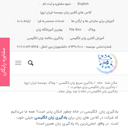
English
نحوه مشاوره و ثبت نام
کلاس های آنلاین زبان موسسه ایران اروپا
آموزش برای سازمان ها و ارگان ها
خدمات منحصر به فرد
ارتباط با ما
وبلاگ
File Box
بهترین آموزشگاه زبان
آموزش آنلاین زبان انگلیسی
یادگیری مکالمه زبان انگلیسی
شماره تماس موسسه : 02149109000 دانشجویان بین الملل : 5965-822-201 1+
مشاوره رایگان
مکان شما:
خانه
/
یادگیری سریع زبان انگلیسی – وبلاگ موسسه ایران اروپا
/
یادگیری زبان انگلیسی برای مهاجرت
/
یادگیری زبان انگلیسی در خانه با چند روش ساده...
یادگیری زبان انگلیسی در خانه چطور امکان پذیر است؟ همه ما می‌دانیم
که شرکت در کلاس های زبان برای
یادگیری زبان انگلیسی
خیلی خوب
است. در واقع، اصلی‌ترین راه یادگیری زبان همین است!