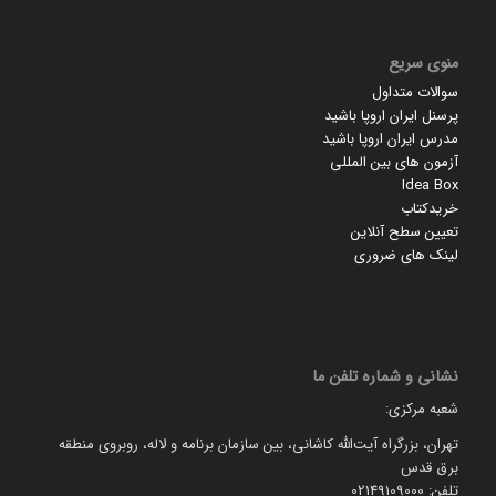
منوی سریع
سوالات متداول
پرسنل ایران اروپا باشید
مدرس ایران اروپا باشید
آزمون های بین المللی
Idea Box
خریدکتاب
تعیین سطح آنلاین
لینک های ضروری
نشانی و شماره تلفن ما
شعبه مرکزی:
تهران، بزرگراه آیت‌الله کاشانی، بین سازمان برنامه و لاله، روبروی منطقه
برق قدس
تلفن: 02149109000