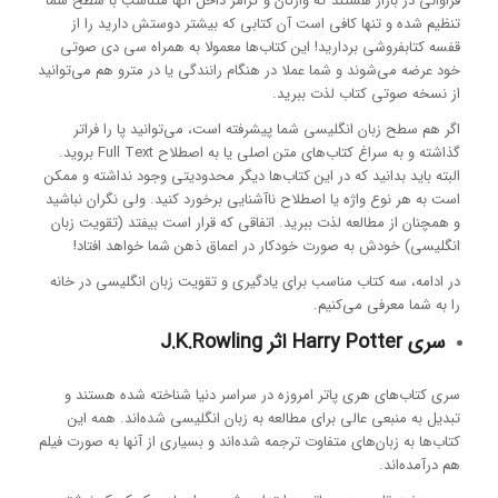
فراوانی در بازار هستند که واژگان و گرامر داخل آنها متناسب با سطح شما
تنظیم شده و تنها کافی است آن کتابی که بیشتر دوستش دارید را از
قفسه کتابفروشی بردارید! این کتاب‌ها معمولا به همراه سی دی صوتی
خود عرضه می‌شوند و شما عملا در هنگام رانندگی یا در مترو هم می‌توانید
از نسخه صوتی کتاب لذت ببرید.
اگر هم سطح زبان انگلیسی شما پیشرفته است، می‌توانید پا را فراتر
گذاشته و به سراغ کتاب‌های متن اصلی یا به اصطلاح Full Text بروید.
البته باید بدانید که در این کتاب‌ها دیگر محدودیتی وجود نداشته و ممکن
است به هر نوع واژه یا اصطلاح ناآشنایی برخورد کنید. ولی نگران نباشید
و همچنان از مطالعه لذت ببرید. اتفاقی که قرار است بیفتد (تقویت زبان
انگلیسی) خودش به صورت خودکار در اعماق ذهن شما خواهد افتاد!
در ادامه، سه کتاب مناسب برای یادگیری و تقویت زبان انگلیسی در خانه
را به شما معرفی می‌کنیم.
سری Harry Potter اثر J.K.Rowling
سری کتاب‌های هری پاتر امروزه در سراسر دنیا شناخته شده‌ هستند و
تبدیل به منبعی عالی برای مطالعه به زبان انگلیسی شده‌اند. همه این
کتاب‌ها به زبان‌های متفاوت ترجمه شده‌اند و بسیاری از آنها به صورت فیلم
هم درآمده‌اند.