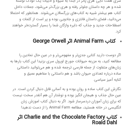
سری هفت تایی هری پاتر در ابتدا به شیوه و ادبیات یک کودک نوشته
شده و هر چه داستان جلوتر رفته و هری بزرگ‌تر می‌شود، جملات داخل
کتاب هم بیشتر شبیه به کتاب‌های بزرگسالان می‌شوند. همانطور که احتمالا
می‌دانید، فضای داستان فانتزی و جادویی بوده و پر است از کلمات و
اصطلاحات جدید و جذاب که دایره وازگان شما را بسیار گسترده‌تر خواهند
کرد.
کتاب Animal Farm اثر George Orwell
اگر دوست دارید کتابی جدی‌تر و مفهومی‌تر و در عین حال نمادین را
مطالعه کنید، به مزرعه حیوانات جورج اورول سری بزنید! این کتاب بارها به
زبان‌های متفاوت از جمله فارسی ترجمه شده و هم می‌توانید داستانی
ساده درباره تعدادی حیوان باشد و هم داستانی با مفاهیم عمیق و
کنایه ‌آمیز سیاسی.
نگارش این کتاب ساده و روان بوده و به آسانی قابل دنبال کردن است. در
عین حال جذاب و هیجان انگیز بوده و نوشتار آن هم آنقدر سخت نیست
که برای زبان آموزان دردسرساز شود. اگر به دنبال کتاب اموزش زبان
انگلیسی در خانه هستید، مطالعه Animal Farm را از دست ندهید!
کتاب Charlie and the Chocolate Factory اثر
Roald Dahl