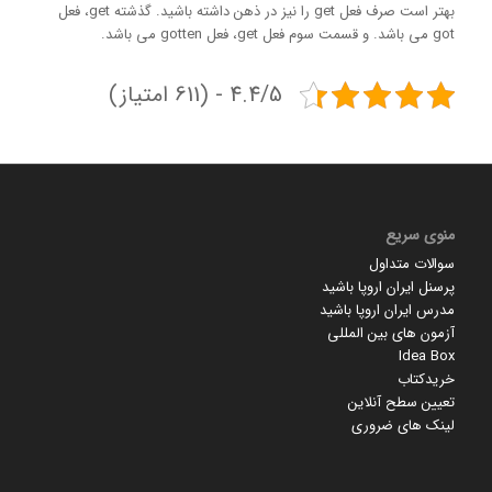
بهتر است صرف فعل get را نیز در ذهن داشته باشید. گذشته get، فعل
got می باشد. و قسمت سوم فعل get، فعل gotten می باشد.
4.4/5 - (611 امتیاز)
منوی سریع
سوالات متداول
پرسنل ایران اروپا باشید
مدرس ایران اروپا باشید
آزمون های بین المللی
Idea Box
خریدکتاب
تعیین سطح آنلاین
لینک های ضروری