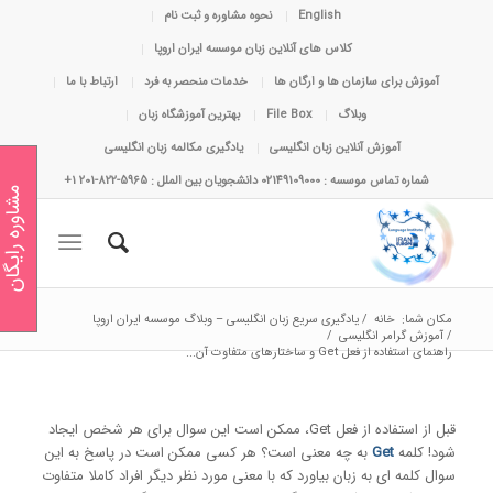
English
نحوه مشاوره و ثبت نام
کلاس های آنلاین زبان موسسه ایران اروپا
آموزش برای سازمان ها و ارگان ها
خدمات منحصر به فرد
ارتباط با ما
وبلاگ
File Box
بهترین آموزشگاه زبان
آموزش آنلاین زبان انگلیسی
یادگیری مکالمه زبان انگلیسی
شماره تماس موسسه : 02149109000 دانشجویان بین الملل : 5965-822-201 1+
مشاوره رایگان
مکان شما:
خانه
/
یادگیری سریع زبان انگلیسی – وبلاگ موسسه ایران اروپا
/
آموزش گرامر انگلیسی
/
راهنمای استفاده از فعل Get و ساختارهای متفاوت آن...
قبل از استفاده از فعل Get، ممکن است این سوال برای هر شخص ایجاد
شود! کلمه
Get
به چه معنی است؟ هر کسی ممکن است در پاسخ به این
سوال کلمه ای به زبان بیاورد که با معنی مورد نظر دیگر افراد کاملا متفاوت