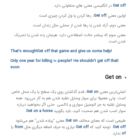
Get off
در انگلیسی معنی های متفاوتی دارد.
اولین معنی
Get off
، رها کردن یا ول کردن چیزی است.
معنی دوم، آزاد شدن یا رها شدن از محلی مثل زندان است.
معنی سوم که بیشتر حالت اصطلاحی دارد، هیجان زده شدن یا تحریک
شدن است.
!That’s enough!Get off that game and give us some help
!Only one year for killing 10 people? He shouldn’t get off that
soon
Get on
اصلی‌ترین معنی
Get on
، قدم گذاشتن روی یک سطح یا یک محل خاص
است. ولی معمولا برای سوار وسایل نقلیه شدن هم به کار می‌رود: همه
وسایل نقلیه به جز اتومبیل سواری و تاکسی. حتی اگر بخواهید درباره
سوار اسب شدن هم صحبت کنید، باید بگویید
Get on a horse
.
طبیعی است که معنای مخالف
Get on
معنی “پیاده شدن” هم می‌شود
Get off
. توجه کنید که
Get off
نیازی به حرف اضافه دیگری مثل
from
یا
of
ندارد.