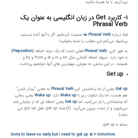
بپردازیم. با ما همراه باشید:
1- کاربرد Get در زبان انگلیسی به عنوان یک
Phrasal Verb
قبلا درباره
Phrasal Verb ها
صحبت کرده‌ایم. اگر با آنها آشنا نیستید،
پیشنهاد می‌کنم این مطلب را حتما بخوانید!
به طور کلی،
Phrasal Verb
فعلی است که یک حرف اضافه (
Preposition
)
با خود دارد. حروف اضافه کلماتی مثل on و in و at و from و by و ….
هستند. در این بخش، به معرفی مهم‌ترین های آنها خواهیم پرداخت.
Get up
Get up
یعنی از جا برخاستن. این
Phrasal Verb
به معنی “بیدار شدن”
هم هست، اما یک تفاوت ریز با
Wake up
دارد.
Wake up
یعنی زمانی
که چشمانتان را باز می‌کنید، اما
Get up
یعنی لحظه ای که از جایتان بلند
می‌شوید و از تخت بیرون می‌آیید. (گذشته get up، فعل got up می
باشد)
جمله با get up:
.Sorry to leave so early but I need to get up at 6 tomorrow