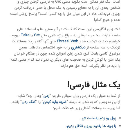
است. یک نفر ممکن است بگوید معنی Get به فارسی گرفتن چیزی و
شخص بعدی آن را به معنای رسیدن به یک محل یا حتی دریافت کردن
چیزی می‌داند. حالا در این میان حق با چه کسی است؟ پاسخ روشن است
همه و هیچ کدام!
ذات زبان انگلیسی این است که کلمات در آن معنی ها و استفاده های
متعدد دارند، مخصوصا وقتی به سراغ واژه هایی مثل
Get
یا
Take
برویم،
خواهیم دید که ترکیب ها و
Phrasal Verb
های آنها آنقدر زیاد هستند که
نزدیک به سه صفحه از
دیکشنری
را به خود اختصاص داده‌اند. همین
موضوع گاهی باعث گیج شدن زبان آموزان شده چون در هنگام خواندن
یک متن یا گوش کردن به صحبت های دیگران، نمی‌دانند کدام معنی کلمه
را باید در نظر بگیرند. البته حق هم دارند!
یک مثال فارسی!
از شما به عنوان یک فارسی زبان سوالی داریم: “
زدن
” یعنی چه؟ شاید
اولین مفهومی که به ذهن ما برسد “
ضربه وارد کردن
” یا “
کتک زدن
” باشد.
اما بیایید به جملات آشنای زیر هم دقت کنیم:
پول رو زدم به حسابش.
با بچه ها رفتیم بیرون فلافل زدیم.