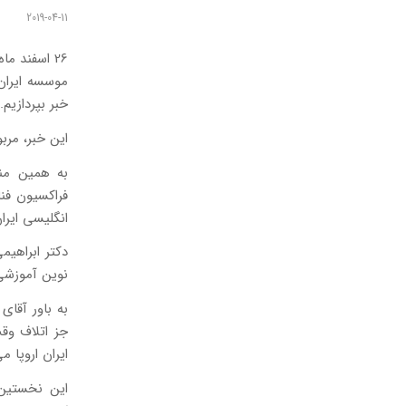
2019-04-11
موسسه ایران
خبر بپردازیم.
این خبر، مربو
به همین منظ
فراکسیون فنا
انگلیسی ایرا
دکتر ابراهیم
نوین آموزشی 
به باور آقا
جز اتلاف وق
ایران اروپا م
این نخستین