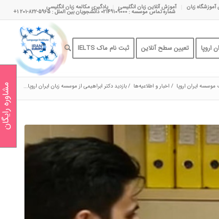
 آموزشگاه زبان
آموزش آنلاین زبان انگلیسی
یادگیری مکالمه زبان انگلیسی
شماره تماس موسسه : 02149109000 دانشجویان بین الملل : 5965-822-201 1+
 اروپا
تعیین سطح آنلاین
ثبت نام ماک IELTS
 موسسه ایران اروپا
/
اخبار و اطلاعیه‌ها
/
بازدید دکتر ابراهیمی از موسسه زبان ایران اروپا...
مشاوره رایگان