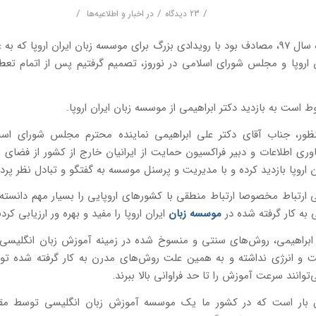
/
/
/
23 دیدگاه
در
اخبار و اطلاعیه‌ها
26 اسفند ماه سال 97، مصادف بود با رویدادی بزرگ برای موسسه زبان ایران اروپا که
 اروپا و مجلس شورای اسلامی در نوروز، تصمیم گرفتیم پس از اتمام تعطی
ط است به بازدید دکتر ابراهیمی از موسسه زبان ایران اروپا.
ور، جناب آقای دکتر علی ابراهیمی نماینده محترم مجلس شورای اس
وری اطلاعات و دبیر فراکسیون حمایت از ایرانیان خارج از کشور از فضای
ن اروپا بازدید کرده و با مدیریت و پرسنل موسسه به گفتگو و تبادل نظر پردا
ی ارتباط مخصوصا ارتباط منطقی با کشورهای اروپایی را بسیار مهم دانست
به کار گرفته شده در
موسسه زبان
ایران اروپا را مفید و بهره ور ارزیابی کردن
ی ابراهیمی، روش‌های سنتی و منسوخ شده در زمینه آموزش زبان انگلیسی ن
ت و انرژی نداشته و به همین علت روش‌های مدرن به کار گرفته شده 
ی‌توانند سرعت آموزش را تا حد فراوانی بالا ببرند.
 بار است که در کشور ما یک موسسه آموزش زبان انگلیسی توسط مق