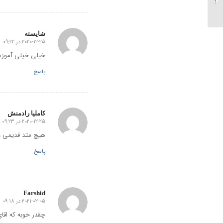
انگلیسی...
شایسته
2020-12-25 در 09:22
گفته:
خیلی خیلی آموزش
پاسخ
کاملیا رادمنش
2020-12-25 در 09:23
گفته:
هیچ متد قدیمی و 
پاسخ
Farshid
2021-02-05 در 09:18
گفته:
چقدر خوبه که اقای