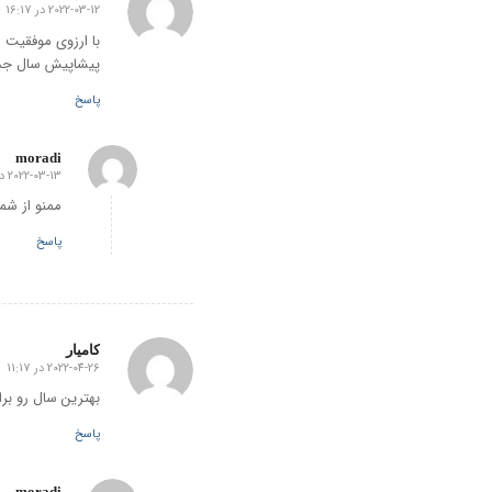
2022-03-12 در 16:17
گفته:
با ارزوی موفقیت ر
پیشاپیش سال جد
پاسخ
moradi
2022-03-13 در 06:17
گفته:
ممنو از شما
پاسخ
کامیار
2022-04-26 در 11:17
گفته:
بهترین سال رو برا
پاسخ
moradi