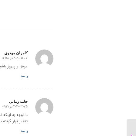
کامران مهدوی
2020-11-07 در 11:58
گفته:
موفق و پیروز باشی
پاسخ
حامد زمانی
2020-12-25 در 09:21
گفته:
با توجه به اینکه
تقدیر قرار گرفته 
راه هایی برای فعال بودن
پاسخ
در کلاس های زبان