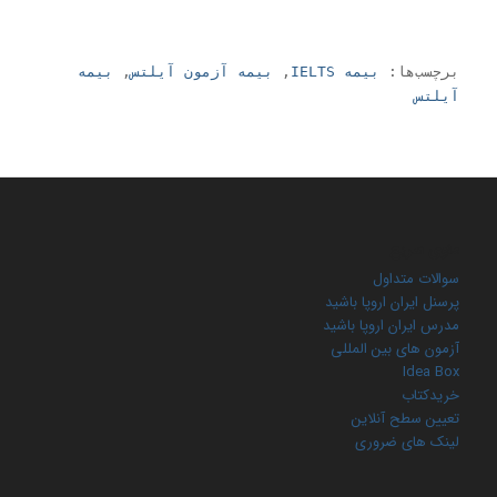
برچسب‌ها:
بیمه IELTS
,
بیمه آزمون آیلتس
,
بیمه
آیلتس
منوی سریع
سوالات متداول
پرسنل ایران اروپا باشید
مدرس ایران اروپا باشید
آزمون های بین المللی
Idea Box
خریدکتاب
تعیین سطح آنلاین
لینک های ضروری