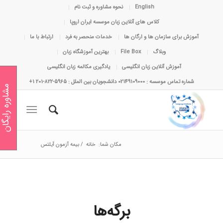
English
نحوه مشاوره و ثبت نام
کلاس های آنلاین زبان موسسه ایران اروپا
آموزش برای سازمان ها و ارگان ها
خدمات منحصر به فرد
ارتباط با ما
وبلاگ
File Box
بهترین آموزشگاه زبان
آموزش آنلاین زبان انگلیسی
یادگیری مکالمه زبان انگلیسی
شماره تماس موسسه : 02149109000 دانشجویان بین الملل : 5965-822-201 1+
مشاوره رایگان
مکان شما:
خانه
/
بیمه آزمون آیلتس
برگه‌ها