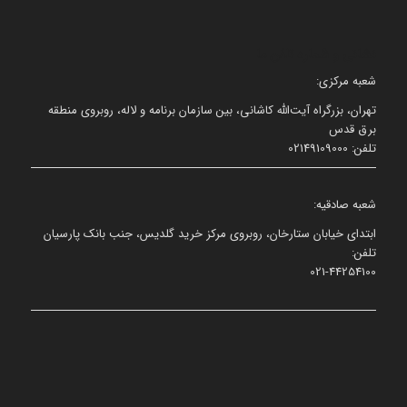
نشانی و شماره تلفن ما
شعبه مرکزی:
تهران، بزرگراه آیت‌الله کاشانی، بین سازمان برنامه و لاله، روبروی منطقه
برق قدس
تلفن: 02149109000
شعبه صادقیه:
ابتدای خیابان ستارخان، روبروی مرکز خرید گلدیس، جنب بانک پارسیان
تلفن:
021-44254100