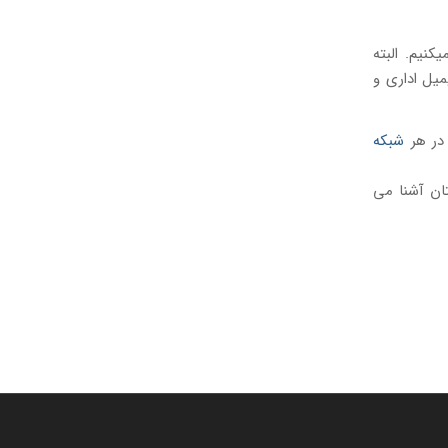
نیم. البته
یل اداری و
 در هر
شبکه
ان آشنا می‌