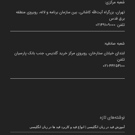
شعبه مرکزی:
تهران، بزرگراه آیت‌الله کاشانی، بین سازمان برنامه و لاله، روبروی منطقه
برق قدس
تلفن: 02149109000
شعبه صادقیه:
ابتدای خیابان ستارخان، روبروی مرکز خرید گلدیس، جنب بانک پارسیان
تلفن:
021-44254100
نوشته‌های تازه
آموزش قید در زبان انگلیسی | انواع قید و کاربرد قید ها در زبان انگلیسی