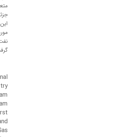
متع
جزئ
این 
مورد
نفت 
گرف
nal
try
eam
eam
rst
and
Gas