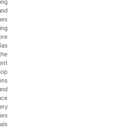
ling
nd
nes
ing
ore
Gas
he
ent
hop
ons
nd
nce
ery
ies
als