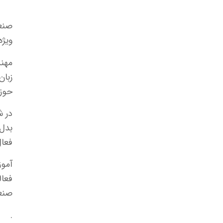
صنعت
ویژه
مهن
زبان
حوزه
در ش
بدل 
فعال
آموز
فعال
صنعت
.