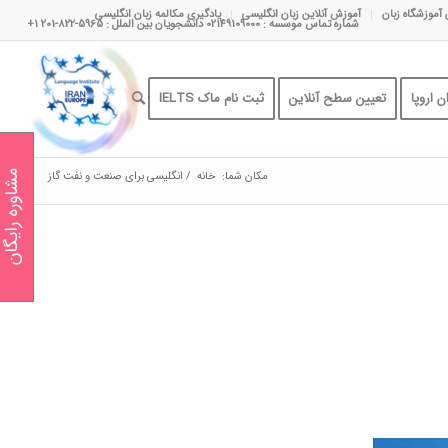
 آموزشگاه زبان
آموزش آنلاین زبان انگلیسی
یادگیری مکالمه زبان انگلیسی
شماره تماس موسسه : 02149109000 دانشجویان بین الملل : 5965-822-201 1+
 اروپا
تعیین سطح آنلاین
ثبت نام ماک IELTS
مکان شما:
خانه
/
انگلیسی برای صنعت و نفت گاز
مشاوره رایگان