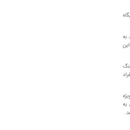
گاه
به
این
تنگ
راد
یژه
 به
د.