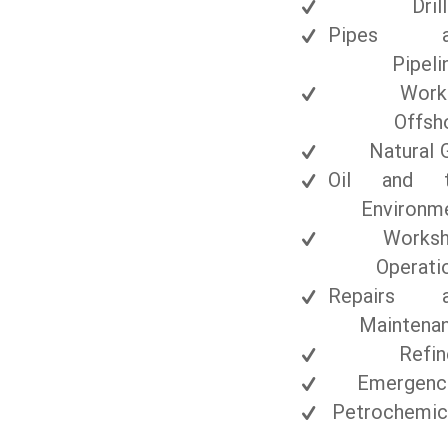
Dril
Pipes a
Pipeli
Work
Offsh
Natural 
Oil and t
Environm
Works
Operati
Repairs a
Maintena
Refin
Emergenc
Petrochemic