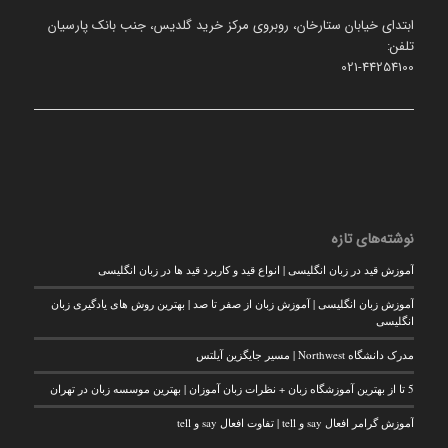
ابتدای خیابان ستارخان، روبروی مرکز خرید گلدیس، جنب بانک پارسیان
تلفن:
021-44254100
نوشته‌های تازه
آموزش قید در زبان انگلیسی | انواع قید و کاربرد قید ها در زبان انگلیسی
آموزش زبان انگلیسی | آموزش زبان از صفر تا صد | بهترین روش های یادگیری زبان
انگلیسی
مدرک دانشگاه Northwest | مسیر جایگزین آیلتس
5 تا از بهترین آموزشگاه زبان + نظرات زبان آموزان | بهترین موسسه زبان در تهران
آموزش گرامر افعال say و tell | تفاوت افعال say و tell