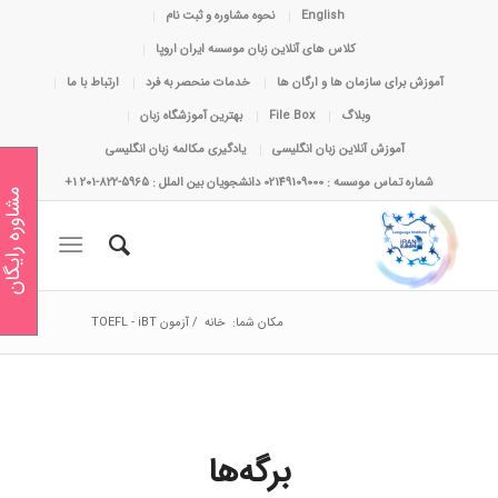
English
نحوه مشاوره و ثبت نام
کلاس های آنلاین زبان موسسه ایران اروپا
آموزش برای سازمان ها و ارگان ها
خدمات منحصر به فرد
ارتباط با ما
وبلاگ
File Box
بهترین آموزشگاه زبان
آموزش آنلاین زبان انگلیسی
یادگیری مکالمه زبان انگلیسی
شماره تماس موسسه : 02149109000 دانشجویان بین الملل : 5965-822-201 1+
مشاوره رایگان
مکان شما:
خانه
/
آزمون TOEFL - iBT
برگه‌ها