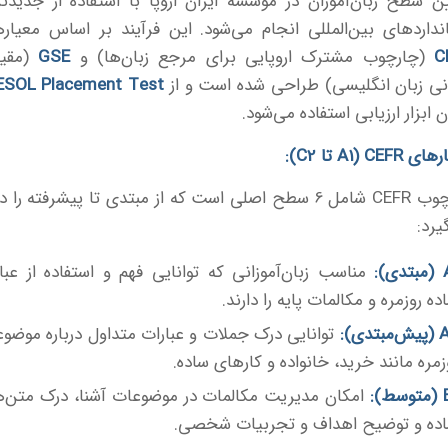
ن سطح زبان‌آموزان در مؤسسه ایران اروپا با استفاده از جدیدت
نداردهای بین‌المللی انجام می‌شود. این فرآیند بر اساس معیار
C
(چارچوب مشترک اروپایی برای مرجع زبان‌ها) و
GSE
(مقی
ی زبان انگلیسی) طراحی شده است و از
ESOL Placement Test
ن ابزار ارزیابی استفاده می‌شود.
رهای
CEFR (A1
تا
C2):
چارچوب CEFR شامل 6 سطح اصلی است که از مبتدی تا پیشرفته را د
یرد:
A
مبتدی
):
مناسب زبان‌آموزانی که توانایی فهم و استفاده از عبا
ده روزمره و مکالمات پایه را دارند.
A
پیش‌مبتدی
):
توانایی درک جملات و عبارات متداول درباره موضو
زمره مانند خرید، خانواده و کارهای ساده.
B
متوسط
):
امکان مدیریت مکالمات در موضوعات آشنا، درک متن‌
ده و توضیح اهداف و تجربیات شخصی.