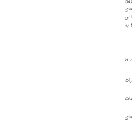
رین
های
اس
به
ر بر
رات
عات
های