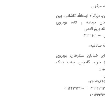
 مرکزی:
ن، بزرگراه آیت‌الله کاشانی، بین
مان برنامه و لاله، روبروی
قه برق قدس
021491
 صادقیه:
ای خیابان ستارخان، روبروی
ز خرید گلدیس، جنب بانک
یان
:
021-3784
02144292300 – 0214
0214429