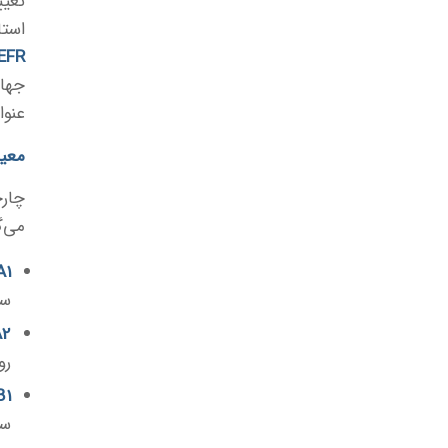
تعیی
استا
EFR
جهان
عنوا
معیا
می‌گ
1 (
سا
2 (
رو
1 (
سا