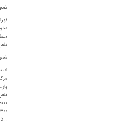
شعبه
تهرا
ساز
منط
تلفن: 09000
شعبه
ابتد
مرک
پارس
تلفن
5000
4292400
2500