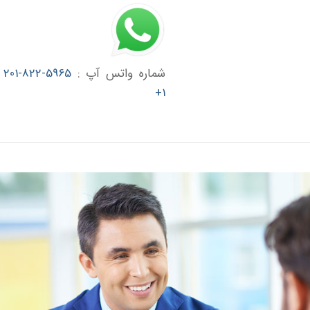
شماره واتس آپ :
5965-822-201
1+