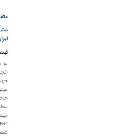
متقا
مشا
ایرا
ثبت 
به 
انجا
جهت
حاص
سطح
میتو
شعب 