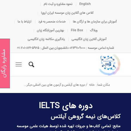
English
نحوه مشاوره و ثبت نام
کلاس های آنلاین زبان موسسه ایران اروپا
آموزش برای سازمان ها و ارگان ها
خدمات منحصر به فرد
ارتباط با ما
وبلاگ
File Box
بهترین آموزشگاه زبان
آموزش آنلاین زبان انگلیسی
یادگیری مکالمه زبان انگلیسی
شماره تماس موسسه : 02149109000 دانشجویان بین الملل : 5965-822-201 1+
مشاوره رایگان
مکان شما:
خانه
/
دوره های آیلتس و آزمون های بین المللی دیگر...
دوره‌ های IELTS
کلاس‌های نیمه گروهی آیلتس
منابع: تمامی کتاب‌‎ها و جروات تهیه شده توسط هیئت علمی موسسه