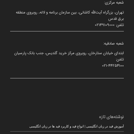
شعبه مرکزی:
تهران، بزرگراه آیت‌الله کاشانی، بین سازمان برنامه و لاله، روبروی منطقه
برق قدس
تلفن: 02149109000
شعبه صادقیه:
ابتدای خیابان ستارخان، روبروی مرکز خرید گلدیس، جنب بانک پارسیان
تلفن:
021-44254100
نوشته‌های تازه
آموزش قید در زبان انگلیسی | انواع قید و کاربرد قید ها در زبان انگلیسی