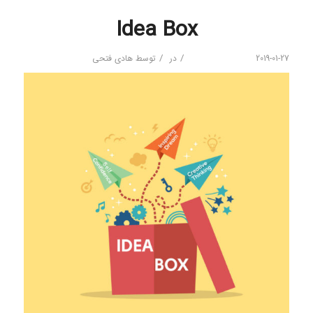
Idea Box
/
/
2019-01-27
در
توسط
هادی فتحی