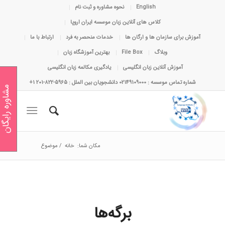
English
نحوه مشاوره و ثبت نام
کلاس های آنلاین زبان موسسه ایران اروپا
آموزش برای سازمان ها و ارگان ها
خدمات منحصر به فرد
ارتباط با ما
وبلاگ
File Box
بهترین آموزشگاه زبان
آموزش آنلاین زبان انگلیسی
یادگیری مکالمه زبان انگلیسی
شماره تماس موسسه : 02149109000 دانشجویان بین الملل : 5965-822-201 1+
مشاوره رایگان
مکان شما:
خانه
/
موضوع
برگه‌ها