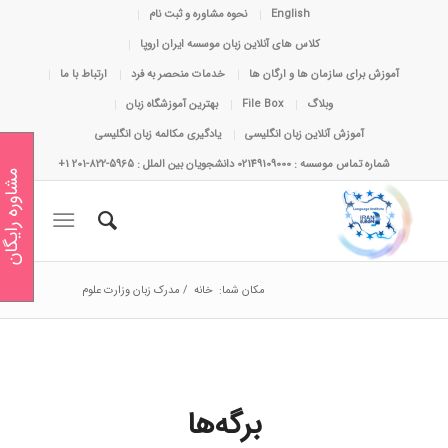
English
نحوه مشاوره و ثبت نام
کلاس های آنلاین زبان موسسه ایران اروپا
آموزش برای سازمان ها و ارگان ها
خدمات منحصر به فرد
ارتباط با ما
وبلاگ
File Box
بهترین آموزشگاه زبان
آموزش آنلاین زبان انگلیسی
یادگیری مکالمه زبان انگلیسی
شماره تماس موسسه : 02149109000 دانشجویان بین الملل : 5965-822-201 1+
مشاوره رایگان
مکان شما:
خانه
/
مدرک زبان وزارت علوم
برگه‌ها