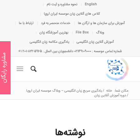
English
نحوه مشاوره و ثبت نام
کلاس های آنلاین زبان موسسه ایران اروپا
آموزش برای سازمان ها و ارگان ها
خدمات منحصر به فرد
ارتباط با ما
وبلاگ
File Box
بهترین آموزشگاه زبان
آموزش آنلاین زبان انگلیسی
یادگیری مکالمه زبان انگلیسی
شماره تماس موسسه : 02149109000 دانشجویان بین الملل : 5965-822-201 1+
مشاوره رایگان
مکان شما:
خانه
/
یادگیری سریع زبان انگلیسی – وبلاگ موسسه ایران اروپا
/
دوره آموزش آنلاین زبان
نوشته‌ها