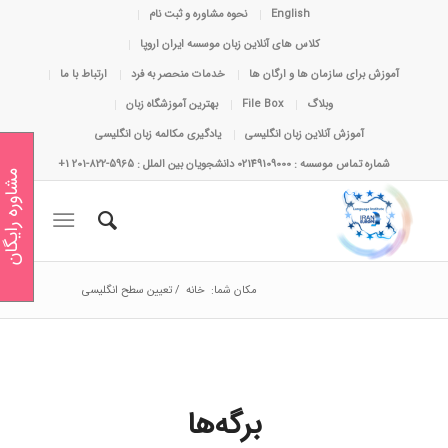
English
نحوه مشاوره و ثبت نام
کلاس های آنلاین زبان موسسه ایران اروپا
آموزش برای سازمان ها و ارگان ها
خدمات منحصر به فرد
ارتباط با ما
وبلاگ
File Box
بهترین آموزشگاه زبان
آموزش آنلاین زبان انگلیسی
یادگیری مکالمه زبان انگلیسی
شماره تماس موسسه : 02149109000 دانشجویان بین الملل : 5965-822-201 1+
مشاوره رایگان
مکان شما:
خانه
/
تعیین سطح انگلیسی
برگه‌ها