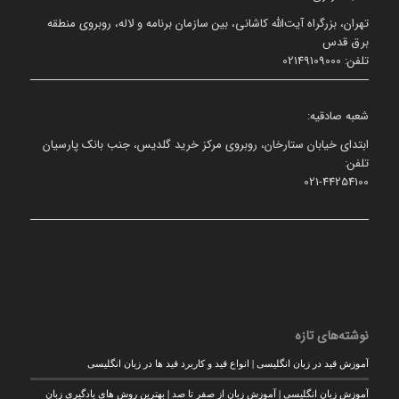
تهران، بزرگراه آیت‌الله کاشانی، بین سازمان برنامه و لاله، روبروی منطقه
برق قدس
تلفن: 02149109000
شعبه صادقیه:
ابتدای خیابان ستارخان، روبروی مرکز خرید گلدیس، جنب بانک پارسیان
تلفن:
021-44254100
نوشته‌های تازه
آموزش قید در زبان انگلیسی | انواع قید و کاربرد قید ها در زبان انگلیسی
آموزش زبان انگلیسی | آموزش زبان از صفر تا صد | بهترین روش های یادگیری زبان