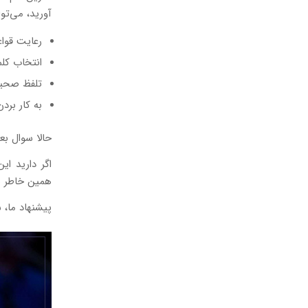
آورید، می‌توا
رعایت قواع
انتخاب کلم
تلفظ صحیح
به کار برد
حالا سوال بع
اگر دارید ای
همین خاطر ب
پیشنهاد ما،