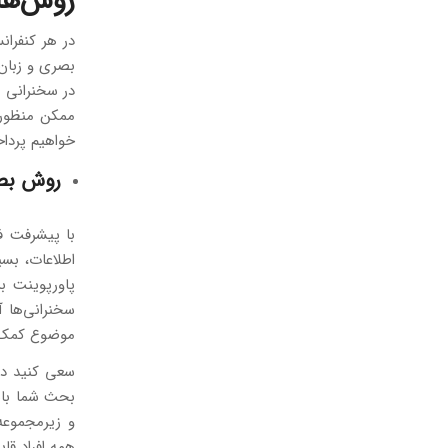
روش‌های
در هر کنفرا
بصری و زبان 
در سخنرانی ب
ممکن منظور 
خواهیم پردا
روش بص
با پیشرفت فن
اطلاعات، بس
پاورپوینت ب
سخنرانی‌ها آ
موضوع کمک م
سعی کنید در 
بحث شما باشن
و زیرمجموعه‌
همه افراد قا