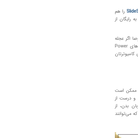
Slide
را هم
بسایت SlideShare می‌توانید از به رایگان از
ا اگر عجله
داشته و می‌خواید یک اسلاید ساده را به سرعت بسازید. Google Slides پیچیدگی های Power
 کامیوترتان
ه ممکن است
ا و درست از
ن بدن، از
ه می‌توانند