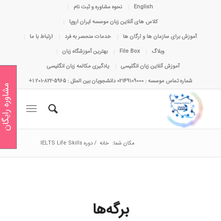
English
نحوه مشاوره و ثبت نام
کلاس های آنلاین زبان موسسه ایران اروپا
آموزش برای سازمان ها و ارگان ها
خدمات منحصر به فرد
ارتباط با ما
وبلاگ
File Box
بهترین آموزشگاه زبان
آموزش آنلاین زبان انگلیسی
یادگیری مکالمه زبان انگلیسی
شماره تماس موسسه : 02149109000 دانشجویان بین الملل : 5965-822-201 1+
مشاوره رایگان
مکان شما:
خانه
/
دوره IELTS Life Skills
برگه‌ها