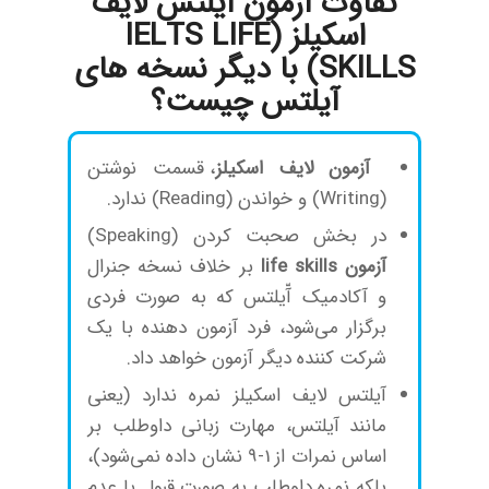
تفاوت آزمون آیلتس لایف
اسکیلز (IELTS LIFE
SKILLS) با دیگر نسخه های
آیلتس چیست؟
آزمون لایف اسکیلز
، قسمت نوشتن
(Writing) و خواندن (Reading) ندارد.
در بخش صحبت کردن (Speaking)
آزمون life skills
بر خلاف نسخه جنرال
و آکادمیک آّیلتس که به صورت فردی
برگزار می‌شود، فرد آزمون دهنده با یک
شرکت کننده دیگر آزمون خواهد داد.
آیلتس لایف اسکیلز نمره ندارد (یعنی
مانند آیلتس، مهارت زبانی داوطلب بر
اساس نمرات از 1-9 نشان داده نمی‌شود)،
بلکه نمره داوطلب به صورت قبول یا عدم