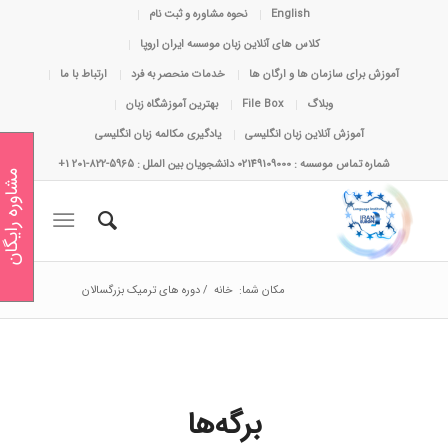
English
نحوه مشاوره و ثبت نام
کلاس های آنلاین زبان موسسه ایران اروپا
آموزش برای سازمان ها و ارگان ها
خدمات منحصر به فرد
ارتباط با ما
وبلاگ
File Box
بهترین آموزشگاه زبان
آموزش آنلاین زبان انگلیسی
یادگیری مکالمه زبان انگلیسی
شماره تماس موسسه : 02149109000 دانشجویان بین الملل : 5965-822-201 1+
مشاوره رایگان
مکان شما:
خانه
/
دوره های ترمیک بزرگسالان
برگه‌ها