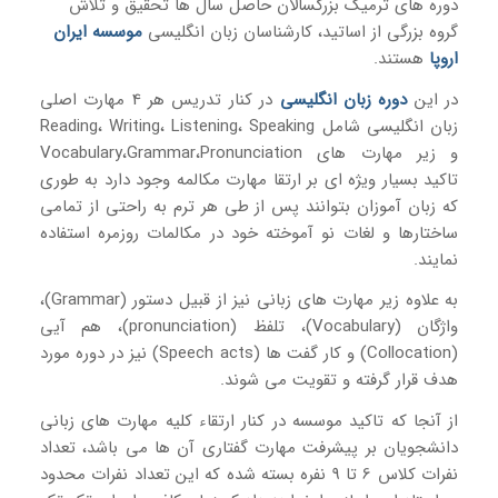
دوره های ترمیک بزرگسالان حاصل سال ها تحقیق و تلاش
گروه بزرگی از اساتید، کارشناسان زبان انگلیسی
موسسه ایران
اروپا
هستند.
در این
دوره زبان انگلیسی
در کنار تدریس هر 4 مهارت اصلی
زبان انگلیسی شامل Reading، Writing، Listening، Speaking
و زیر مهارت های Vocabulary،Grammar،Pronunciation
تاکید بسیار ویژه ای بر ارتقا مهارت مکالمه وجود دارد به طوری
که زبان آموزان بتوانند پس از طی هر ترم به راحتی از تمامی
ساختارها و لغات نو آموخته خود در مکالمات روزمره استفاده
نمایند.
به علاوه زیر مهارت های زبانی نیز از قبیل دستور (Grammar)،
واژگان (Vocabulary)، تلفظ (pronunciation)، هم آیی
(Collocation) و کار گفت ها (Speech acts) نیز در دوره مورد
هدف قرار گرفته و تقویت می شوند.
از آنجا که تاکید موسسه در کنار ارتقاء کلیه مهارت های زبانی
دانشجویان بر پیشرفت مهارت گفتاری آن ها می باشد، تعداد
نفرات کلاس 6 تا 9 نفره بسته شده که این تعداد نفرات محدود