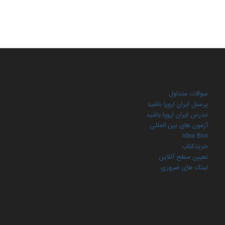
منوی سریع
سوالات متداول
پرسنل ایران اروپا باشید
مدرس ایران اروپا باشید
آزمون های بین المللی
Idea Box
خریدکتاب
تعیین سطح آنلاین
لینک های ضروری
نشانی و شماره تلفن ما