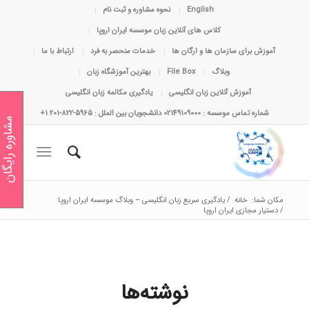
English
نحوه مشاوره و ثبت نام
کلاس های آنلاین زبان موسسه ایران اروپا
آموزش برای سازمان ها و ارگان ها
خدمات منحصر به فرد
ارتباط با ما
وبلاگ
File Box
بهترین آموزشگاه زبان
آموزش آنلاین زبان انگلیسی
یادگیری مکالمه زبان انگلیسی
شماره تماس موسسه : 02149109000 دانشجویان بین الملل : 5965-822-201 1+
مشاوره رایگان
مکان شما:
خانه
/
یادگیری سریع زبان انگلیسی – وبلاگ موسسه ایران اروپا
/
دستیار مجازی ایران اروپا
نوشته‌ها