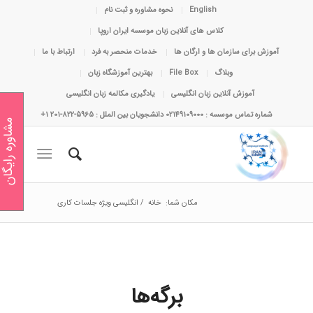
English
نحوه مشاوره و ثبت نام
کلاس های آنلاین زبان موسسه ایران اروپا
آموزش برای سازمان ها و ارگان ها
خدمات منحصر به فرد
ارتباط با ما
وبلاگ
File Box
بهترین آموزشگاه زبان
آموزش آنلاین زبان انگلیسی
یادگیری مکالمه زبان انگلیسی
شماره تماس موسسه : 02149109000 دانشجویان بین الملل : 5965-822-201 1+
مشاوره رایگان
مکان شما:
خانه
/
انگلیسی ویژه جلسات کاری
برگه‌ها