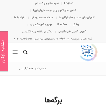
English
نحوه مشاوره و ثبت نام
کلاس های آنلاین زبان موسسه ایران اروپا
آموزش برای سازمان ها و ارگان ها
خدمات منحصر به فرد
ارتباط با ما
وبلاگ
File Box
بهترین آموزشگاه زبان
آموزش آنلاین زبان انگلیسی
یادگیری مکالمه زبان انگلیسی
شماره تماس موسسه : 02149109000 دانشجویان بین الملل : 5965-822-201 1+
مشاوره رایگان
مکان شما:
خانه
/
آیلتس
برگه‌ها