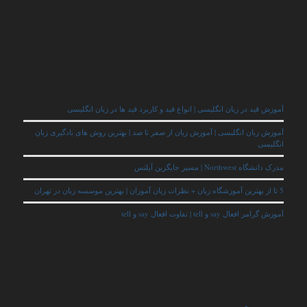
نوشته‌های تازه
آموزش قید در زبان انگلیسی | انواع قید و کاربرد قید ها در زبان انگلیسی
آموزش زبان انگلیسی | آموزش زبان از صفر تا صد | بهترین روش های یادگیری زبان
انگلیسی
مدرک دانشگاه Northwest | مسیر جایگزین آیلتس
5 تا از بهترین آموزشگاه زبان + نظرات زبان آموزان | بهترین موسسه زبان در تهران
آموزش گرامر افعال say و tell | تفاوت افعال say و tell
کلمات کلیدی