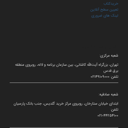
خریدکتاب
تعیین سطح آنلاین
لینک های ضروری
نشانی و شماره تلفن ما
شعبه مرکزی:
تهران، بزرگراه آیت‌الله کاشانی، بین سازمان برنامه و لاله، روبروی منطقه
برق قدس
تلفن: 02149109000
شعبه صادقیه:
ابتدای خیابان ستارخان، روبروی مرکز خرید گلدیس، جنب بانک پارسیان
تلفن:
021-44254100